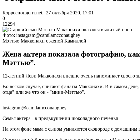
Корреспондент.net, 27 октября 2020, 17:01
0
12294
Фото: instagram@camilamcconaughey
Мэттью Макконахи с женой Камиллой
Жена актера показала фотографию, ка
Мэттью”.
12-летний Леви Макконахи внешне очень напоминает своего з
Во всяком случае, считают фанаты Макконахи. И в самом деле, 
отца" или же что он - "мини-Мэттью".
instagram@camilamcconaughey
Семья актера - в предвкушении шоколадного печенья
На этом фоне мама с сыном умиляются сковороде с домашним шо
Снимки детей Камилла публикует крайне редко, а Мэттью - сов