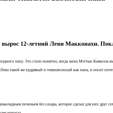
к вырос 12-летний Леви Макконахи. Пок
вездного папу. Это стало понятно, когда жена Мэттью Камилла
Леви такой же кудрявый и темноволосый как папа, и носит почти
коладным печеньем без сахара, которое сделал для них друг се
сем никогда.