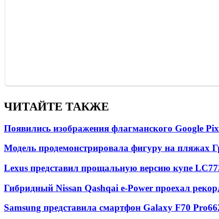
ЧИТАЙТЕ ТАКЖЕ
Появились изображения флагманского Google Pixe
Модель продемонстрировала фигуру на пляжах Г
Lexus представил прощальную версию купе LC
77
Гибридный Nissan Qashqai e-Power проехал рекор
Samsung представила смартфон Galaxy F70 Pro
66