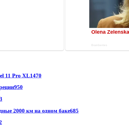
l 11 Pro XL
1470
реции
950
3
дные 2000 км на одном баке
685
2