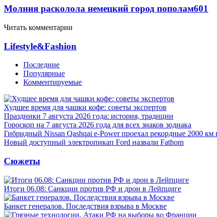
Молния расколола немецкий город пополам
601
Читать комментарии
Lifestyle&Fashion
Последние
Популярные
Комментируемые
Худшее время для чашки кофе: советы экспертов
Праздники 7 августа 2026 года: история, традиции
Гороскоп на 7 августа 2026 года для всех знаков зодиака
Гибридный Nissan Qashqai e-Power проехал рекордные 2000 км 
Новый доступный электропикап Ford назвали Fathom
Сюжеты
Итоги 06.08: Санкции против РФ и дрон в Лейпциге
Банкет генералов. Последствия взрыва в Москве