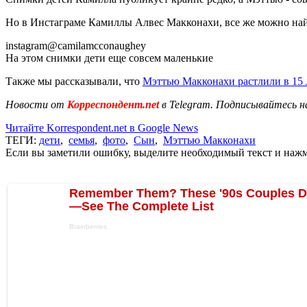
Но в Инстаграме Камиллы Алвес Макконахи, все же можно найт
instagram@camilamcconaughey
На этом снимки дети еще совсем маленькие
Также мы рассказывали, что
Мэттью Макконахи растлили в 15 
Новости от
Корреспондент.net
в Telegram. Подписывайтесь н
Читайте Korrespondent.net в Google News
ТЕГИ:
дети
,
семья
,
фото
,
Сын
,
Мэттью Макконахи
Если вы заметили ошибку, выделите необходимый текст и нажми