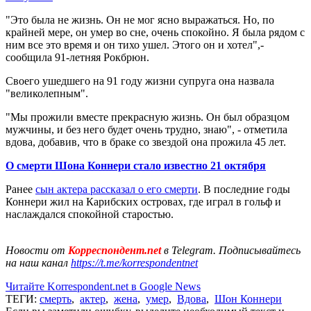
"Это была не жизнь. Он не мог ясно выражаться. Но, по
крайней мере, он умер во сне, очень спокойно. Я была рядом с
ним все это время и он тихо ушел. Этого он и хотел",-
сообщила 91-летняя Рокбрюн.
Своего ушедшего на 91 году жизни супруга она назвала
"великолепным".
"Мы прожили вместе прекрасную жизнь. Он был образцом
мужчины, и без него будет очень трудно, знаю", - отметила
вдова, добавив, что в браке со звездой она прожила 45 лет.
О смерти Шона Коннери стало известно 21 октября
Ранее
сын актера рассказал о его смерти
. В последние годы
Коннери жил на Карибских островах, где играл в гольф и
наслаждался спокойной старостью.
Новости от
Корреспондент.net
в Telegram. Подписывайтесь
на наш канал
https://t.me/korrespondentnet
Читайте Korrespondent.net в Google News
ТЕГИ:
смерть
,
актер
,
жена
,
умер
,
Вдова
,
Шон Коннери