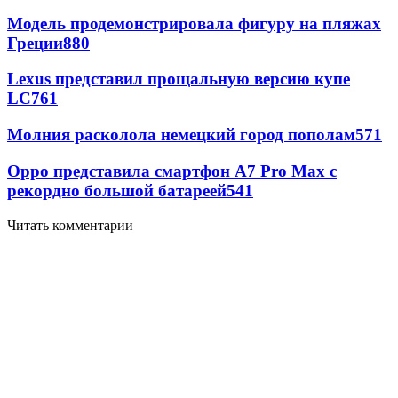
Модель продемонстрировала фигуру на пляжах
Греции
880
Lexus представил прощальную версию купе
LC
761
Молния расколола немецкий город пополам
571
Oppo представила смартфон A7 Pro Max с
рекордно большой батареей
541
Читать комментарии