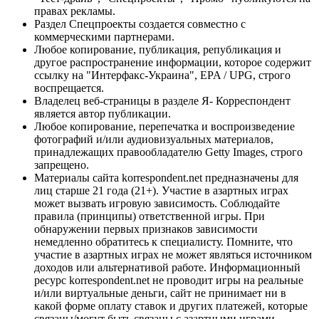
правах рекламы.
Раздел Спецпроекты создается совместно с
коммерческими партнерами.
Любое копирование, публикация, републикация и
другое распространение информации, которое содержит
ссылку на "Интерфакс-Украина", EPA / UPG, строго
воспрещается.
Владелец веб-страницы в разделе Я- Корреспондент
является автор публикации.
Любое копирование, перепечатка и воспроизведение
фотографий и/или аудиовизуальных материалов,
принадлежащих правообладателю Getty Images, строго
запрещено.
Материалы сайта korrespondent.net предназначены для
лиц старше 21 года (21+). Участие в азартных играх
может вызвать игровую зависимость. Соблюдайте
правила (принципы) ответственной игры. При
обнаружении первых признаков зависимости
немедленно обратитесь к специалисту. Помните, что
участие в азартных играх не может являться источником
доходов или альтернативой работе. Информационный
ресурс korrespondent.net не проводит игры на реальные
и/или виртуальные деньги, сайт не принимает ни в
какой форме оплату ставок и других платежей, которые
связаны/могут быть связаны с азартными играми,