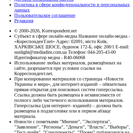
Политика в сфере конфиденциальности и персональных
данных
Пользовательское соглашение
Редакция
© 2000-2026, Korrespondent.net
Субъект в сфере онлайн-медиа Название онлайн-медиа -
«КореспонденТ.net» Адрес: 02091, місто Київ,
ХАРКІВСЬКЕ ШОСЕ, будинок 172-Б, офіс 208/1 E-mail:
sunlight@mediadim.com.ua
Телефон: 044-205-43-00
Идентификатор медиа - R40-06068
Использование любых материалов, размещённых на
сайте, разрешается при условии ссылки на
Корреспондент.net.
При копировании материалов со страницы «Новости
Украины и мира», для интернет-изданий – обязательна
прямая открытая для поисковых систем гиперссылка.
Ссылка должна быть размещена в независимости от
полного либо частичного использования материалов.
Гиперссылка (для интернет- изданий) – должна быть
размещена в подзаголовке или в первом абзаце
материала.
Новости с пометками "Мнение", "Экспертиза",
"Заявление", "Регионы", "Деньги", "Власть", "Выборы",
"Тест-драйв", "Спецпроекты", "Промо" публикуются на