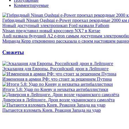
Популярные
Комментируемые
Гибридный Nissan Qashqai e-Power проехал рекордные 2000 км 
Новый доступный электропикап Ford назвали Fathom
Nissan представил новый кроссовер NX7 в Китае
Audi назвала будущий A2 e-tron самым доступным электромоби
Миранда Керр откровенно рассказала о своем настоящем рацио
Сюжеты
Эскалация для Европы. Российский дрон в Лейпциге
Изменения в армии РФ: что стоит за решением Путина
Итоги 5.8: Удар по Киеву и нехватка антибаллистики
Диверсия в Лейпциге. Дрон возле украинского самолёта
Пытаются взломать Киев. Реакция Запада на удар