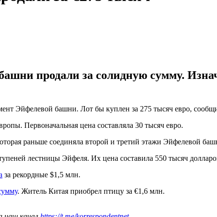
ашни продали за солидную сумму. Изнача
гмент Эйфелевой башни. Лот бы куплен за 275 тысяч евро, соо
опы. Первоначальная цена составляла 30 тысяч евро.
которая раньше соединяла второй и третий этажи Эйфелевой баш
упеней лестницы Эйфеля. Их цена составила 550 тысяч долларо
а
за рекордные $1,5 млн.
сумму
. Житель Китая приобрел птицу за €1,6 млн.
а наш канал
https://t.me/korrespondentnet