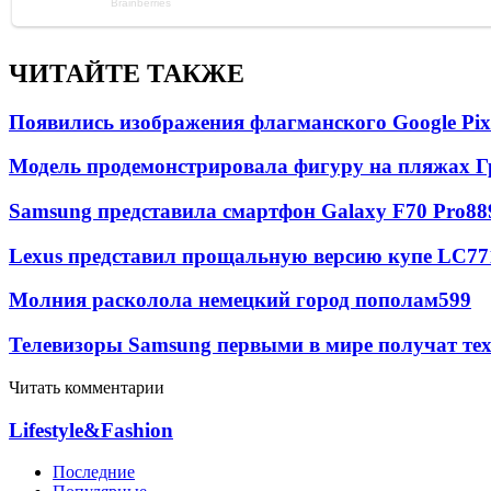
ЧИТАЙТЕ ТАКЖЕ
Появились изображения флагманского Google Pixe
Модель продемонстрировала фигуру на пляжах Г
Samsung представила смартфон Galaxy F70 Pro
88
Lexus представил прощальную версию купе LC
77
Молния расколола немецкий город пополам
599
Телевизоры Samsung первыми в мире получат т
Читать комментарии
Lifestyle&Fashion
Последние