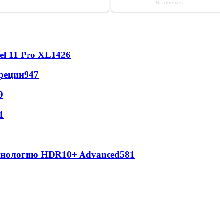
l 11 Pro XL
1426
реции
947
9
1
ехнологию HDR10+ Advanced
581