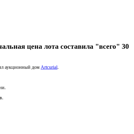
льная цена лота составила "всего" 30
бщил аукционный дом
Artcurial
.
ни.
в.