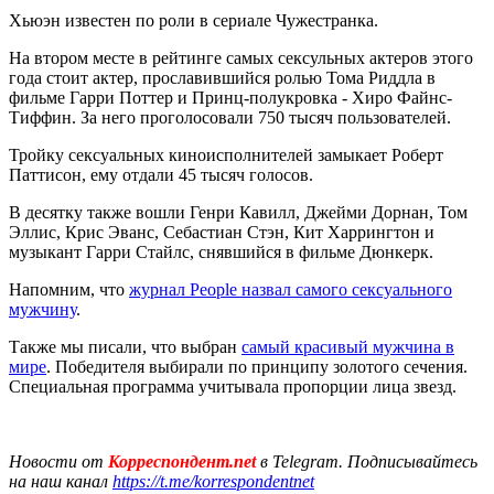
Хьюэн известен по роли в сериале Чужестранка.
На втором месте в рейтинге самых сексульных актеров этого
года стоит актер, прославившийся ролью Тома Риддла в
фильме Гарри Поттер и Принц-полукровка - Хиро Файнс-
Тиффин. За него проголосовали 750 тысяч пользователей.
Тройку сексуальных киноисполнителей замыкает Роберт
Паттисон, ему отдали 45 тысяч голосов.
В десятку также вошли Генри Кавилл, Джейми Дорнан, Том
Эллис, Крис Эванс, Себастиан Стэн, Кит Харрингтон и
музыкант Гарри Стайлс, снявшийся в фильме Дюнкерк.
Напомним, что
журнал People назвал самого сексуального
мужчину
.
Также мы писали, что выбран
самый красивый мужчина в
мире
. Победителя выбирали по принципу золотого сечения.
Специальная программа учитывала пропорции лица звезд.
Новости от
Корреспондент.net
в Telegram. Подписывайтесь
на наш канал
https://t.me/korrespondentnet