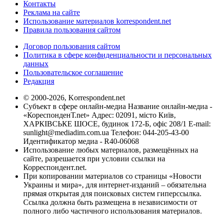
Контакты
Реклама на сайте
Использование материалов korrespondent.net
Правила пользования сайтом
Договор пользования сайтом
Политика в сфере конфиденциальности и персональных
данных
Пользовательское соглашение
Редакция
© 2000-2026, Korrespondent.net
Субъект в сфере онлайн-медиа Название онлайн-медиа -
«КореспонденТ.net» Адрес: 02091, місто Київ,
ХАРКІВСЬКЕ ШОСЕ, будинок 172-Б, офіс 208/1 E-mail:
sunlight@mediadim.com.ua
Телефон: 044-205-43-00
Идентификатор медиа - R40-06068
Использование любых материалов, размещённых на
сайте, разрешается при условии ссылки на
Корреспондент.net.
При копировании материалов со страницы «Новости
Украины и мира», для интернет-изданий – обязательна
прямая открытая для поисковых систем гиперссылка.
Ссылка должна быть размещена в независимости от
полного либо частичного использования материалов.