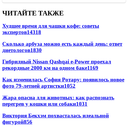
ЧИТАЙТЕ ТАКЖЕ
Худшее время для чашки кофе: советы
экспертов
14318
Сколько арбуза можно есть каждый день: ответ
диетологов
1830
Гибридный Nissan Qashqai e-Power проехал
рекордные 2000 км на одном баке
1169
Как изменилась София Ротару: появилось новое
фото 79-летней артистки
1052
Жара опасна для животных: как распознать
перегрев у кошки или собаки
1031
Виктория Бекхэм похвасталась идеальной
фигурой
856