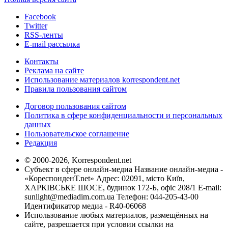
Facebook
Twitter
RSS-ленты
E-mail рассылка
Контакты
Реклама на сайте
Использование материалов korrespondent.net
Правила пользования сайтом
Договор пользования сайтом
Политика в сфере конфиденциальности и персональных
данных
Пользовательское соглашение
Редакция
© 2000-2026, Korrespondent.net
Субъект в сфере онлайн-медиа Название онлайн-медиа -
«КореспонденТ.net» Адрес: 02091, місто Київ,
ХАРКІВСЬКЕ ШОСЕ, будинок 172-Б, офіс 208/1 E-mail:
sunlight@mediadim.com.ua
Телефон: 044-205-43-00
Идентификатор медиа - R40-06068
Использование любых материалов, размещённых на
сайте, разрешается при условии ссылки на