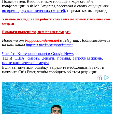
Пользователь Reddit с ником r00tdude в ходе онлайн-
конференции Ask Me Anything рассказал о своих ощущениях
во время двух клинических смертей
, пережитых им однажды.
Ученые исследовали работу сознания во время клинической
смерти
Биологи выяснили, чем пахнет смерть
Новости от
Корреспондент.net
в Telegram. Подписывайтесь
на наш канал
https://t.me/korrespondentnet
Читайте Korrespondent.net в Google News
ТЕГИ:
США
,
смерть
,
деньги
,
премия
,
загробная жизнь
,
после клинической смерти
Если вы заметили ошибку, выделите необходимый текст и
нажмите Ctrl+Enter, чтобы сообщить об этом редакции.