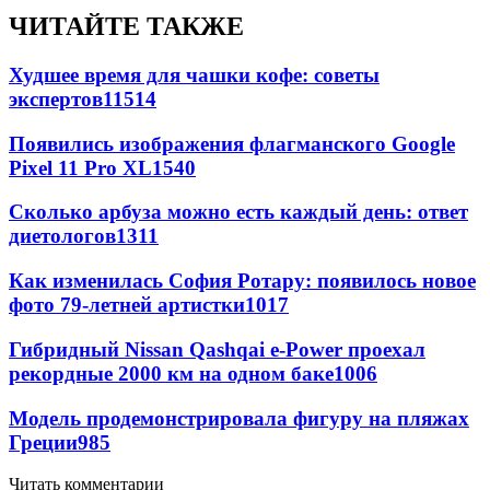
ЧИТАЙТЕ ТАКЖЕ
Худшее время для чашки кофе: советы
экспертов
11514
Появились изображения флагманского Google
Pixel 11 Pro XL
1540
Сколько арбуза можно есть каждый день: ответ
диетологов
1311
Как изменилась София Ротару: появилось новое
фото 79-летней артистки
1017
Гибридный Nissan Qashqai e-Power проехал
рекордные 2000 км на одном баке
1006
Модель продемонстрировала фигуру на пляжах
Греции
985
Читать комментарии