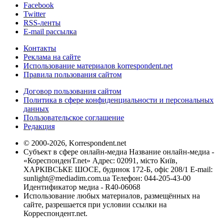
Facebook
Twitter
RSS-ленты
E-mail рассылка
Контакты
Реклама на сайте
Использование материалов korrespondent.net
Правила пользования сайтом
Договор пользования сайтом
Политика в сфере конфиденциальности и персональных
данных
Пользовательское соглашение
Редакция
© 2000-2026, Korrespondent.net
Субъект в сфере онлайн-медиа Название онлайн-медиа -
«КореспонденТ.net» Адрес: 02091, місто Київ,
ХАРКІВСЬКЕ ШОСЕ, будинок 172-Б, офіс 208/1 E-mail:
sunlight@mediadim.com.ua
Телефон: 044-205-43-00
Идентификатор медиа - R40-06068
Использование любых материалов, размещённых на
сайте, разрешается при условии ссылки на
Корреспондент.net.