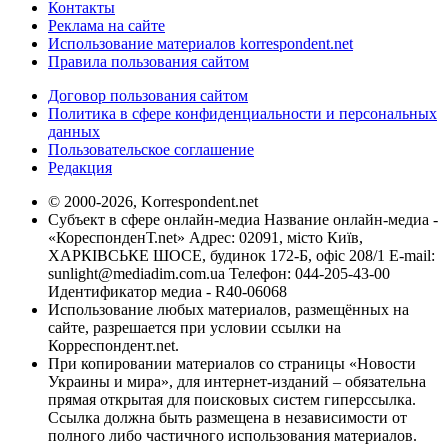
Контакты
Реклама на сайте
Использование материалов korrespondent.net
Правила пользования сайтом
Договор пользования сайтом
Политика в сфере конфиденциальности и персональных
данных
Пользовательское соглашение
Редакция
© 2000-2026, Korrespondent.net
Субъект в сфере онлайн-медиа Название онлайн-медиа -
«КореспонденТ.net» Адрес: 02091, місто Київ,
ХАРКІВСЬКЕ ШОСЕ, будинок 172-Б, офіс 208/1 E-mail:
sunlight@mediadim.com.ua
Телефон: 044-205-43-00
Идентификатор медиа - R40-06068
Использование любых материалов, размещённых на
сайте, разрешается при условии ссылки на
Корреспондент.net.
При копировании материалов со страницы «Новости
Украины и мира», для интернет-изданий – обязательна
прямая открытая для поисковых систем гиперссылка.
Ссылка должна быть размещена в независимости от
полного либо частичного использования материалов.