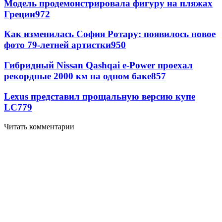
Модель продемонстрировала фигуру на пляжах
Греции
972
Как изменилась София Ротару: появилось новое
фото 79-летней артистки
950
Гибридный Nissan Qashqai e-Power проехал
рекордные 2000 км на одном баке
857
Lexus представил прощальную версию купе
LC
779
Читать комментарии