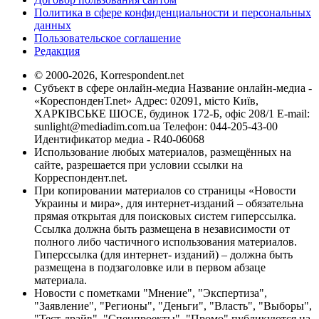
Политика в сфере конфиденциальности и персональных
данных
Пользовательское соглашение
Редакция
© 2000-2026, Korrespondent.net
Субъект в сфере онлайн-медиа Название онлайн-медиа -
«КореспонденТ.net» Адрес: 02091, місто Київ,
ХАРКІВСЬКЕ ШОСЕ, будинок 172-Б, офіс 208/1 E-mail:
sunlight@mediadim.com.ua
Телефон: 044-205-43-00
Идентификатор медиа - R40-06068
Использование любых материалов, размещённых на
сайте, разрешается при условии ссылки на
Корреспондент.net.
При копировании материалов со страницы «Новости
Украины и мира», для интернет-изданий – обязательна
прямая открытая для поисковых систем гиперссылка.
Ссылка должна быть размещена в независимости от
полного либо частичного использования материалов.
Гиперссылка (для интернет- изданий) – должна быть
размещена в подзаголовке или в первом абзаце
материала.
Новости с пометками "Мнение", "Экспертиза",
"Заявление", "Регионы", "Деньги", "Власть", "Выборы",
"Тест-драйв", "Спецпроекты", "Промо" публикуются на