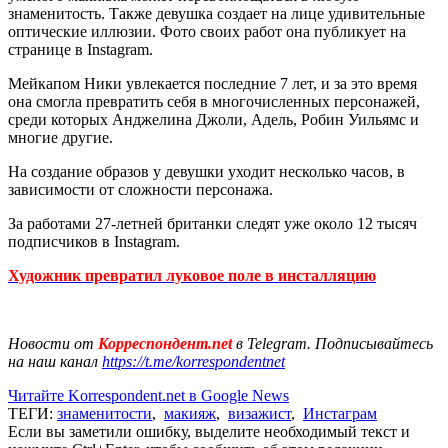
знаменитость. Также девушка создает на лице удивительные
оптические иллюзии. Фото своих работ она публикует на
странице в Instagram.
Мейкапом Ники увлекается последние 7 лет, и за это время
она смогла превратить себя в многочисленных персонажей,
среди которых Анджелина Джоли, Адель, Робин Уильямс и
многие другие.
На создание образов у девушки уходит несколько часов, в
зависимости от сложности персонажа.
За работами 27-летней британки следят уже около 12 тысяч
подписчиков в Instagram.
Художник превратил луковое поле в инсталляцию
Новости от
Корреспондент.net
в Telegram. Подписывайтесь
на наш канал
https://t.me/korrespondentnet
Читайте Korrespondent.net в Google News
ТЕГИ:
знаменитости
,
макияж
,
визажист
,
Инстаграм
Если вы заметили ошибку, выделите необходимый текст и