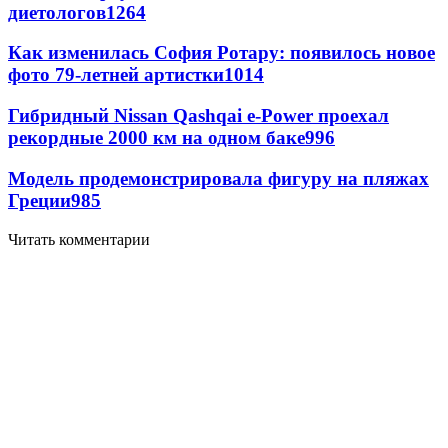
диетологов
1264
Как изменилась София Ротару: появилось новое
фото 79-летней артистки
1014
Гибридный Nissan Qashqai e-Power проехал
рекордные 2000 км на одном баке
996
Модель продемонстрировала фигуру на пляжах
Греции
985
Читать комментарии