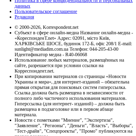
Политика в сфере конфиденциальности и персональных
данных
Пользовательское соглашение
Редакция
© 2000-2026, Korrespondent.net
Субъект в сфере онлайн-медиа Название онлайн-медиа -
«КореспонденТ.net» Адрес: 02091, місто Київ,
ХАРКІВСЬКЕ ШОСЕ, будинок 172-Б, офіс 208/1 E-mail:
sunlight@mediadim.com.ua
Телефон: 044-205-43-00
Идентификатор медиа - R40-06068
Использование любых материалов, размещённых на
сайте, разрешается при условии ссылки на
Корреспондент.net.
При копировании материалов со страницы «Новости
Украины и мира», для интернет-изданий – обязательна
прямая открытая для поисковых систем гиперссылка.
Ссылка должна быть размещена в независимости от
полного либо частичного использования материалов.
Гиперссылка (для интернет- изданий) – должна быть
размещена в подзаголовке или в первом абзаце
материала.
Новости с пометками "Мнение", "Экспертиза",
"Заявление", "Регионы", "Деньги", "Власть", "Выборы",
"Тест-драйв", "Спецпроекты", "Промо" публикуются на