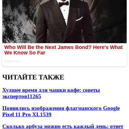
ЧИТАЙТЕ ТАКЖЕ
Худшее время для чашки кофе: советы
экспертов
11265
Появились изображения флагманского Google
Pixel 11 Pro XL
1539
Сколько арбуза можно есть каждый день: ответ