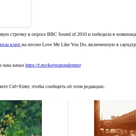
ервую строчку в опросе BBC Sound of 2010 и победила в номинац
тила клип
на песню Love Me Like You Do, включенную в саундтре
а наш канал
https://t.me/korrespondentnet
те Ctrl+Enter, чтобы сообщить об этом редакции.