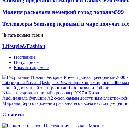
Samsung представила смартфон Galaxy F70 Pro
66
Молния расколола немецкий город пополам
599
Телевизоры Samsung первыми в мире получат т
Читать комментарии
Lifestyle&Fashion
Последние
Популярные
Комментируемые
Гибридный Nissan Qashqai e-Power проехал рекордные 2000 км 
Новый доступный электропикап Ford назвали Fathom
Nissan представил новый кроссовер NX7 в Китае
Audi назвала будущий A2 e-tron самым доступным электромоби
Миранда Керр откровенно рассказала о своем настоящем рацио
Сюжеты