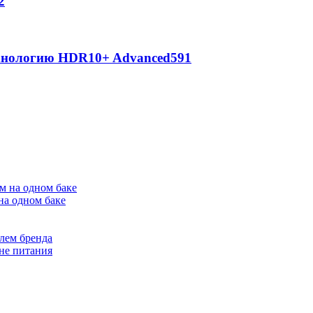
2
ехнологию HDR10+ Advanced
591
на одном баке
лем бренда
не питания