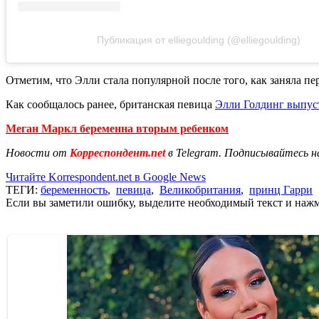
Публикация от elliegoulding (@elliegoulding)
Отметим, что Элли стала популярной после того, как заняла п
Как сообщалось ранее, британская певица
Элли Голдинг выпус
Меган Маркл беременна вторым ребенком
Новости от
Корреспондент.net
в Telegram. Подписывайтесь н
Читайте Korrespondent.net в Google News
ТЕГИ:
беременность
,
певица
,
Великобритания
,
принц Гарри
Если вы заметили ошибку, выделите необходимый текст и нажми