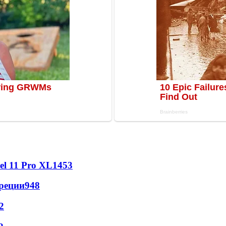
l 11 Pro XL
1453
реции
948
2