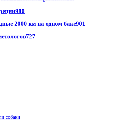
реции
980
дные 2000 км на одном баке
901
иетологов
727
ли собаки