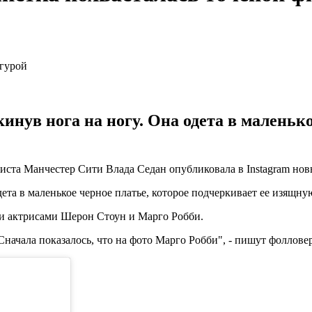
кинув нога на ногу. Она одета в маленьк
иста Манчестер Сити Влада Седан опубликовала в Instagram нов
дета в маленькое черное платье, которое подчеркивает ее изящну
и актрисами Шерон Стоун и Марго Робби.
начала показалось, что на фото Марго Робби", - пишут фоллове