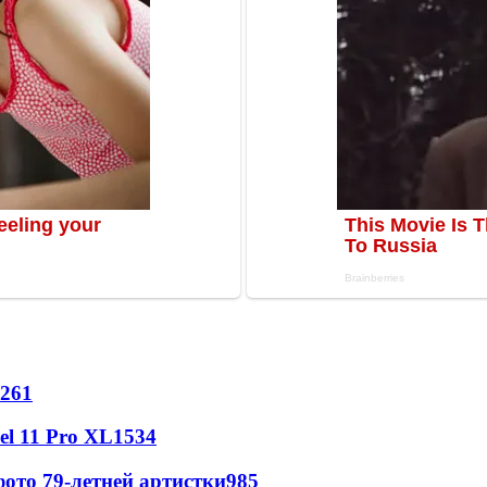
261
l 11 Pro XL
1534
ото 79-летней артистки
985