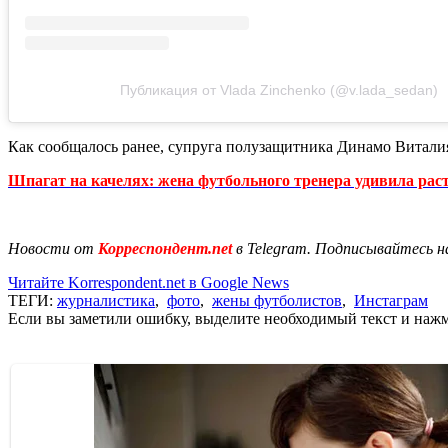
Публикация от Vlada Zinchenko (@v.lada_sedan)
Как сообщалось ранее, супруга полузащитника Динамо Витали
Шпагат на качелях: жена футбольного тренера удивила рас
Новости от
Корреспондент.net
в Telegram. Подписывайтесь н
Читайте Korrespondent.net в Google News
ТЕГИ:
журналистика
,
фото
,
жены футболистов
,
Инстаграм
Если вы заметили ошибку, выделите необходимый текст и нажми