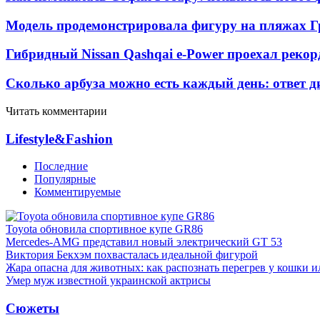
Модель продемонстрировала фигуру на пляжах Г
Гибридный Nissan Qashqai e-Power проехал рекор
Сколько арбуза можно есть каждый день: ответ д
Читать комментарии
Lifestyle&Fashion
Последние
Популярные
Комментируемые
Toyota обновила спортивное купе GR86
Mercedes-AMG представил новый электрический GT 53
Виктория Бекхэм похвасталась идеальной фигурой
Жара опасна для животных: как распознать перегрев у кошки и
Умер муж известной украинской актрисы
Сюжеты