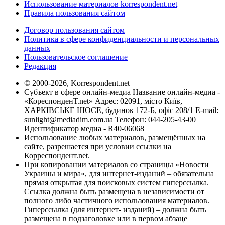
Использование материалов korrespondent.net
Правила пользования сайтом
Договор пользования сайтом
Политика в сфере конфиденциальности и персональных
данных
Пользовательское соглашение
Редакция
© 2000-2026, Korrespondent.net
Субъект в сфере онлайн-медиа Название онлайн-медиа -
«КореспонденТ.net» Адрес: 02091, місто Київ,
ХАРКІВСЬКЕ ШОСЕ, будинок 172-Б, офіс 208/1 E-mail:
sunlight@mediadim.com.ua
Телефон: 044-205-43-00
Идентификатор медиа - R40-06068
Использование любых материалов, размещённых на
сайте, разрешается при условии ссылки на
Корреспондент.net.
При копировании материалов со страницы «Новости
Украины и мира», для интернет-изданий – обязательна
прямая открытая для поисковых систем гиперссылка.
Ссылка должна быть размещена в независимости от
полного либо частичного использования материалов.
Гиперссылка (для интернет- изданий) – должна быть
размещена в подзаголовке или в первом абзаце