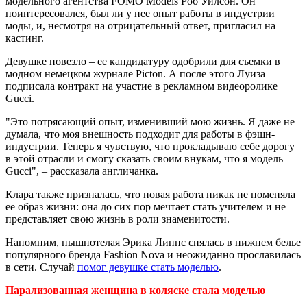
модельного агентства FOMO Models Роб Уилсон. Он
поинтересовался, был ли у нее опыт работы в индустрии
моды, и, несмотря на отрицательный ответ, пригласил на
кастинг.
Девушке повезло – ее кандидатуру одобрили для съемки в
модном немецком журнале Picton. А после этого Луиза
подписала контракт на участие в рекламном видеоролике
Gucci.
"Это потрясающий опыт, изменивший мою жизнь. Я даже не
думала, что моя внешность подходит для работы в фэшн-
индустрии. Теперь я чувствую, что прокладываю себе дорогу
в этой отрасли и смогу сказать своим внукам, что я модель
Gucci", – рассказала англичанка.
Клара также призналась, что новая работа никак не поменяла
ее образ жизни: она до сих пор мечтает стать учителем и не
представляет свою жизнь в роли знаменитости.
Напомним, пышнотелая Эрика Липпс снялась в нижнем белье
популярного бренда Fashion Nova и неожиданно прославилась
в сети. Случай
помог девушке стать моделью
.
Парализованная женщина в коляске стала моделью