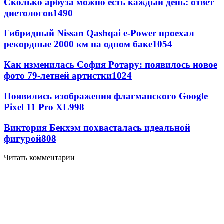
Сколько арбуза можно есть каждый день: ответ
диетологов
1490
Гибридный Nissan Qashqai e-Power проехал
рекордные 2000 км на одном баке
1054
Как изменилась София Ротару: появилось новое
фото 79-летней артистки
1024
Появились изображения флагманского Google
Pixel 11 Pro XL
998
Виктория Бекхэм похвасталась идеальной
фигурой
808
Читать комментарии