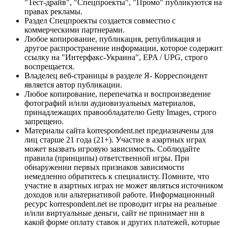
"Тест-драйв", "Спецпроекты", "Промо" публикуются на
правах рекламы.
Раздел Спецпроекты создается совместно с
коммерческими партнерами.
Любое копирование, публикация, републикация и
другое распространение информации, которое содержит
ссылку на "Интерфакс-Украина", EPA / UPG, строго
воспрещается.
Владелец веб-страницы в разделе Я- Корреспондент
является автор публикации.
Любое копирование, перепечатка и воспроизведение
фотографий и/или аудиовизуальных материалов,
принадлежащих правообладателю Getty Images, строго
запрещено.
Материалы сайта korrespondent.net предназначены для
лиц старше 21 года (21+). Участие в азартных играх
может вызвать игровую зависимость. Соблюдайте
правила (принципы) ответственной игры. При
обнаружении первых признаков зависимости
немедленно обратитесь к специалисту. Помните, что
участие в азартных играх не может являться источником
доходов или альтернативой работе. Информационный
ресурс korrespondent.net не проводит игры на реальные
и/или виртуальные деньги, сайт не принимает ни в
какой форме оплату ставок и других платежей, которые