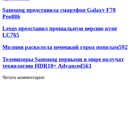
Samsung представила смартфон Galaxy F70
Pro
886
Lexus представил прощальную версию купе
LC
765
Молния расколола немецкий город пополам
592
Телевизоры Samsung первыми в мире получат
технологию HDR10+ Advanced
563
Читать комментарии