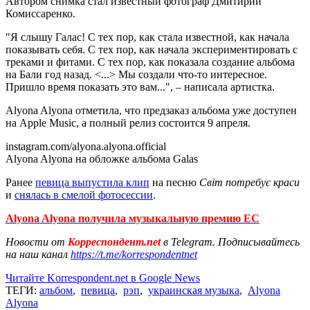
Автором снимка стал известный фотограф Дмитирий
Комиссаренко.
"Я слышу Галас! С тех пор, как стала известной, как начала
показывать себя. С тех пор, как начала экспериментировать с
треками и фитами. С тех пор, как показала создание альбома
на Бали год назад. <...> Мы создали что-то интересное.
Пришло время показать это вам...", – написала артистка.
Alyona Alyona отметила, что предзаказ альбома уже доступен
на Apple Music, а полный релиз состоится 9 апреля.
instagram.com/alyona.alyona.official
Alyona Alyona на обложке альбома Galas
Ранее
певица выпустила клип
на песню
Світ потребує краси
и
снялась в смелой фотосессии
.
Alyona Alyona получила музыкальную премию ЕС
Новости от
Корреспондент.net
в Telegram. Подписывайтесь
на наш канал
https://t.me/korrespondentnet
Читайте Korrespondent.net в Google News
ТЕГИ:
альбом
,
певица
,
рэп
,
украинская музыка
,
Alyona
Alyona