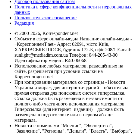
Договор пользования сайтом
Политика в сфере конфиденциальности и персональных
данных
Пользовательское соглашение
Редакция
© 2000-2026, Korrespondent.net
Субъект в сфере онлайн-медиа Название онлайн-медиа -
«КореспонденТ.net» Адрес: 02091, місто Київ,
ХАРКІВСЬКЕ ШОСЕ, будинок 172-Б, офіс 208/1 E-mail:
sunlight@mediadim.com.ua
Телефон: 044-205-43-00
Идентификатор медиа - R40-06068
Использование любых материалов, размещённых на
сайте, разрешается при условии ссылки на
Корреспондент.net.
При копировании материалов со страницы «Новости
Украины и мира», для интернет-изданий – обязательна
прямая открытая для поисковых систем гиперссылка.
Ссылка должна быть размещена в независимости от
полного либо частичного использования материалов.
Гиперссылка (для интернет- изданий) – должна быть
размещена в подзаголовке или в первом абзаце
материала.
Новости с пометками "Мнение", "Экспертиза",
"Заявление", "Регионы", "Деньги", "Власть", "Выборы",