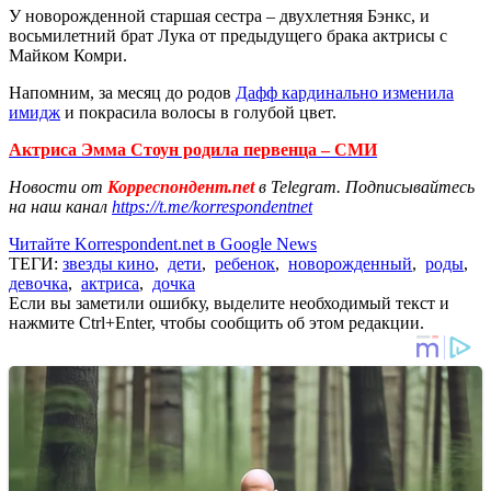
У новорожденной старшая сестра – двухлетняя Бэнкс, и
восьмилетний брат Лука от предыдущего брака актрисы с
Майком Комри.
Напомним, за месяц до родов
Дафф кардинально изменила
имидж
и покрасила волосы в голубой цвет.
Актриса Эмма Стоун родила первенца – СМИ
Новости от
Корреспондент.net
в Telegram. Подписывайтесь
на наш канал
https://t.me/korrespondentnet
Читайте Korrespondent.net в Google News
ТЕГИ:
звезды кино
,
дети
,
ребенок
,
новорожденный
,
роды
,
девочка
,
актриса
,
дочка
Если вы заметили ошибку, выделите необходимый текст и
нажмите Ctrl+Enter, чтобы сообщить об этом редакции.