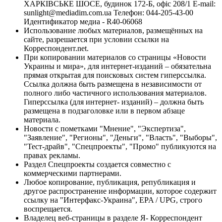
ХАРКІВСЬКЕ ШОСЕ, будинок 172-Б, офіс 208/1 E-mail:
sunlight@mediadim.com.ua
Телефон: 044-205-43-00
Идентификатор медиа - R40-06068
Использование любых материалов, размещённых на
сайте, разрешается при условии ссылки на
Корреспондент.net.
При копировании материалов со страницы «Новости
Украины и мира», для интернет-изданий – обязательна
прямая открытая для поисковых систем гиперссылка.
Ссылка должна быть размещена в независимости от
полного либо частичного использования материалов.
Гиперссылка (для интернет- изданий) – должна быть
размещена в подзаголовке или в первом абзаце
материала.
Новости с пометками "Мнение", "Экспертиза",
"Заявление", "Регионы", "Деньги", "Власть", "Выборы",
"Тест-драйв", "Спецпроекты", "Промо" публикуются на
правах рекламы.
Раздел Спецпроекты создается совместно с
коммерческими партнерами.
Любое копирование, публикация, републикация и
другое распространение информации, которое содержит
ссылку на "Интерфакс-Украина", EPA / UPG, строго
воспрещается.
Владелец веб-страницы в разделе Я- Корреспондент