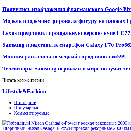
Появились изображения флагманского Google Pixe
Модель продемонстрировала фигуру на пляжах Г
Lexus представил прощальную версию купе LC
77
Samsung представила смартфон Galaxy F70 Pro
66
Молния расколола немецкий город пополам
599
Телевизоры Samsung первыми в мире получат т
Читать комментарии
Lifestyle&Fashion
Последние
Популярные
Комментируемые
Гибридный Nissan Qashqai e-Power проехал рекордные 2000 км 