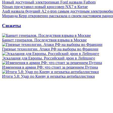
Новый доступный электропикап Ford назвали Fathom
Nissan представил новый кроссовер NX7 в Китае
Audi назвала будущий A2 e-tron самым доступным электромоби
Миранда Керр откровенно рассказала о своем настоящем рацио
Сюжеты
Банкет генералов. Последствия взрыва в Москве
Грязные технологии. Атаки РФ на выборы во Франции
Эскалация для Европы. Российский дрон в Лейпциге
Изменения в армии РФ: что стоит за решением Путина
Итоги 5.8: Удар по Киеву и нехватка антибаллистики