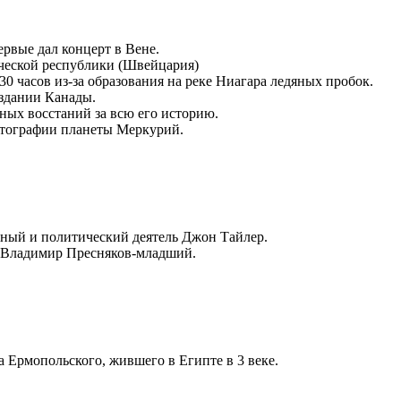
ервые дал концерт в Вене.
ической республики (Швейцария)
30 часов из-за образования на реке Ниагара ледяных пробок.
оздании Канады.
ных восстаний за всю его историю.
отографии планеты Меркурий.
енный и политический деятель Джон Тайлер.
ер Владимир Пресняков-младший.
а Ермопольского, жившего в Египте в 3 веке.