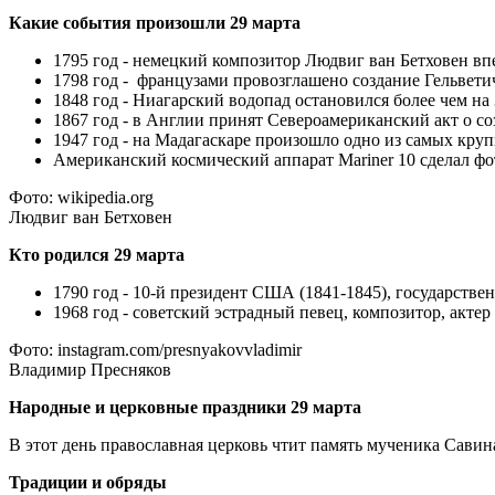
Какие события произошли 29 марта
1795 год - немецкий композитор Людвиг ван Бетховен вп
1798 год - французами провозглашено создание Гельвет
1848 год - Ниагарский водопад остановился более чем на 
1867 год - в Англии принят Североамериканский акт о с
1947 год - на Мадагаскаре произошло одно из самых круп
Американский космический аппарат Mariner 10 сделал ф
Фото: wikipedia.org
Людвиг ван Бетховен
Кто родился 29 марта
1790 год - 10-й президент США (1841-1845), государств
1968 год - советский эстрадный певец, композитор, акт
Фото: instagram.com/presnyakovvladimir
Владимир Пресняков
Народные и церковные праздники 29 марта
В этот день православная церковь чтит память мученика Савин
Традиции и обряды