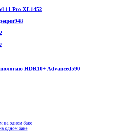
l 11 Pro XL
1452
реции
948
2
2
ехнологию HDR10+ Advanced
590
на одном баке