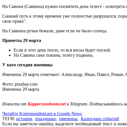
На Савина (Саввина) нужно посвятить день телеге - осмотреть 
Санный путь к этому времени уже полностью разрушался, пора б
свои права".
На Саввина ручьи бежали, даже если не было солнца.
Приметы 29 марта
Если в этот день тепло, то вся весна будет теплой.
На Савина сани покинь, телегу подвинь.
У кого сегодня именины
Именины 29 марта отмечают: Александр, Иван, Павел, Роман, 
Фото: pixabay.com
Именины 29 марта
Новости от
Корреспондент.net
в Telegram. Подписывайтесь н
Читайте Korrespondent.net в Google News
ТЕГИ:
история
,
праздники
,
именины
,
Календарь событий
Если вы заметили ошибку, выделите необходимый текст и нажми