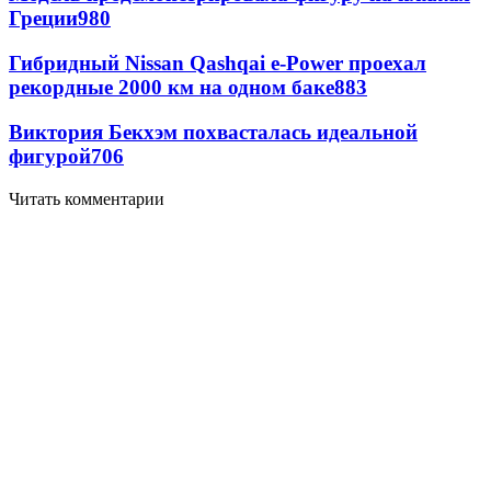
Греции
980
Гибридный Nissan Qashqai e-Power проехал
рекордные 2000 км на одном баке
883
Виктория Бекхэм похвасталась идеальной
фигурой
706
Читать комментарии