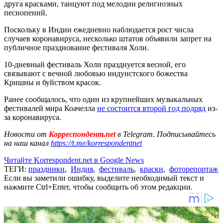
друга красками, танцуют под мелодии религиозных
песнопений.
Поскольку в Индии ежедневно наблюдается рост числа
случаев коронавируса, несколько штатов объявили запрет на
публичное празднование фестиваля Холи.
10-дневный фестиваль Холи празднуется весной, его
связывают с вечной любовью индуистского божества
Кришны и буйством красок.
Ранее сообщалось, что один из крупнейших музыкальных
фестивалей мира Коачелла
не состоится второй год подряд
из-
за коронавируса.
Новости от
Корреспондент.net
в Telegram. Подписывайтесь
на наш канал
https://t.me/korrespondentnet
Читайте Korrespondent.net в Google News
ТЕГИ:
праздники
,
Индия
,
фестиваль
,
краски
,
фоторепортаж
Если вы заметили ошибку, выделите необходимый текст и
нажмите Ctrl+Enter, чтобы сообщить об этом редакции.