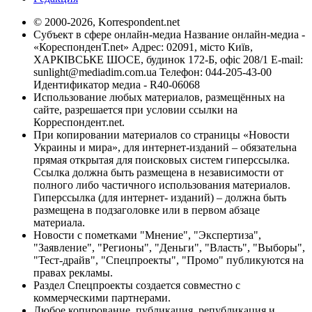
© 2000-2026, Korrespondent.net
Субъект в сфере онлайн-медиа Название онлайн-медиа -
«КореспонденТ.net» Адрес: 02091, місто Київ,
ХАРКІВСЬКЕ ШОСЕ, будинок 172-Б, офіс 208/1 E-mail:
sunlight@mediadim.com.ua
Телефон: 044-205-43-00
Идентификатор медиа - R40-06068
Использование любых материалов, размещённых на
сайте, разрешается при условии ссылки на
Корреспондент.net.
При копировании материалов со страницы «Новости
Украины и мира», для интернет-изданий – обязательна
прямая открытая для поисковых систем гиперссылка.
Ссылка должна быть размещена в независимости от
полного либо частичного использования материалов.
Гиперссылка (для интернет- изданий) – должна быть
размещена в подзаголовке или в первом абзаце
материала.
Новости с пометками "Мнение", "Экспертиза",
"Заявление", "Регионы", "Деньги", "Власть", "Выборы",
"Тест-драйв", "Спецпроекты", "Промо" публикуются на
правах рекламы.
Раздел Спецпроекты создается совместно с
коммерческими партнерами.
Любое копирование, публикация, републикация и