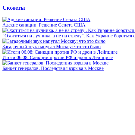
Сюжеты
Адские санкции. Решение Сената США
"Охотиться на лучника, а не на стрелу". Как Украине бороться 
Загадочный звук напугал Москву: что это было
Итоги 06.08: Санкции против РФ и дрон в Лейпциге
Банкет генералов. Последствия взрыва в Москве