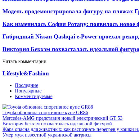
Модель продемонстрировала фигуру на пляжах Г
Как изменилась София Ротару: появилось новое ф
Гибридный Nissan Qashqai e-Power проехал рекор
Виктория Бекхэм похвасталась идеальной фигур
Читать комментарии
Lifestyle&Fashion
Последние
Популярные
Комментируемые
Toyota обновила спортивное купе GR86
Mercedes-AMG представил новый электрический GT 53
Виктория Бекхэм похвасталась идеальной фигурой
Жара опасна для животных: как распознать перегрев у кошки и
Умер муж известной украинской актрисы