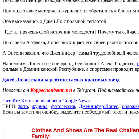
По словам певицы, каждый человек должен стремиться к больше
При подготовке материала журналисты обратились к близким 
Оба высказались о Джей Ло с большой теплотой.
"Где ты прячешь свой источник молодости? Почему ты сейчас выг
По словам Аффлека, Лопес восхищает его своей работоспособнос
А Энтони заявил, что Дженнифер "самый трудолюбивый человек"
Напомним, Лопес и ее бойфренд, бейсболист Алекс Родригес,
фильме в Доминиканской Республике, а спортсмен проводит в
Джей Ло возглавила рейтинг самых красивых звезд
Новости от
Корреспондент.net
в Telegram. Подписывайтесь н
Читайте Korrespondent.net в Google News
ТЕГИ:
фото
,
журнал
,
фотосессия
,
Дженнифер Лопес
,
обложк
Если вы заметили ошибку, выделите необходимый текст и нажми