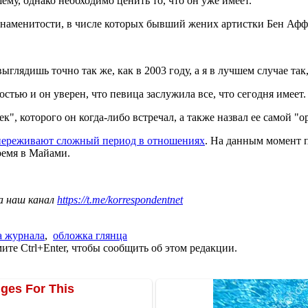
му, однако необходимо ценить то, что он уже имеет.
знаменитости, в числе которых бывший жених артистки Бен Афф
лядишь точно так же, как в 2003 году, а я в лучшем случае так,
тью и он уверен, что певица заслужила все, что сегодня имеет.
, которого он когда-либо встречал, а также назвал ее самой "о
переживают сложный период в отношениях
. На данным момент п
ремя в Майами.
а наш канал
https://t.me/korrespondentnet
а журнала
,
обложка глянца
те Ctrl+Enter, чтобы сообщить об этом редакции.