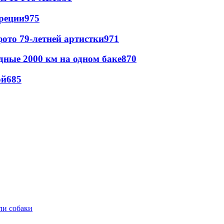
реции
975
ото 79-летней артистки
971
дные 2000 км на одном баке
870
ой
685
ли собаки