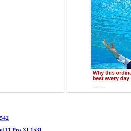
542
l 11 Pro XL
1531