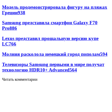
Модель продемонстрировала фигуру на пляжах
Греции
938
Samsung представила смартфон Galaxy F70
Pro
886
Lexus представил прощальную версию купе
LC
766
Молния расколола немецкий город пополам
594
Телевизоры Samsung первыми в мире получат
технологию HDR10+ Advanced
564
Читать комментарии