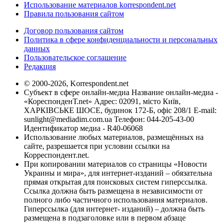
Использование материалов korrespondent.net
Правила пользования сайтом
Договор пользования сайтом
Политика в сфере конфиденциальности и персональных
данных
Пользовательское соглашение
Редакция
© 2000-2026, Korrespondent.net
Субъект в сфере онлайн-медиа Название онлайн-медиа -
«КореспонденТ.net» Адрес: 02091, місто Київ,
ХАРКІВСЬКЕ ШОСЕ, будинок 172-Б, офіс 208/1 E-mail:
sunlight@mediadim.com.ua
Телефон: 044-205-43-00
Идентификатор медиа - R40-06068
Использование любых материалов, размещённых на
сайте, разрешается при условии ссылки на
Корреспондент.net.
При копировании материалов со страницы «Новости
Украины и мира», для интернет-изданий – обязательна
прямая открытая для поисковых систем гиперссылка.
Ссылка должна быть размещена в независимости от
полного либо частичного использования материалов.
Гиперссылка (для интернет- изданий) – должна быть
размещена в подзаголовке или в первом абзаце