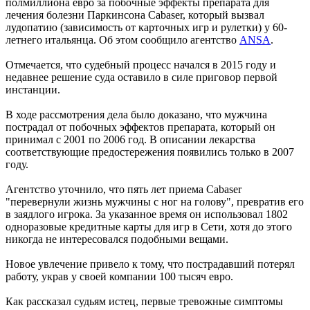
полмиллиона евро за побочные эффекты препарата для
лечения болезни Паркинсона Cabaser, который вызвал
лудопатию (зависимость от карточных игр и рулетки) у 60-
летнего итальянца. Об этом сообщило агентство
ANSA
.
Отмечается, что судебный процесс начался в 2015 году и
недавнее решение суда оставило в силе приговор первой
инстанции.
В ходе рассмотрения дела было доказано, что мужчина
пострадал от побочных эффектов препарата, который он
принимал с 2001 по 2006 год. В описании лекарства
соответствующие предостережения появились только в 2007
году.
Агентство уточнило, что пять лет приема Cabaser
"перевернули жизнь мужчины с ног на голову", превратив его
в заядлого игрока. За указанное время он использовал 1802
одноразовые кредитные карты для игр в Сети, хотя до этого
никогда не интересовался подобными вещами.
Новое увлечение привело к тому, что пострадавший потерял
работу, украв у своей компании 100 тысяч евро.
Как рассказал судьям истец, первые тревожные симптомы