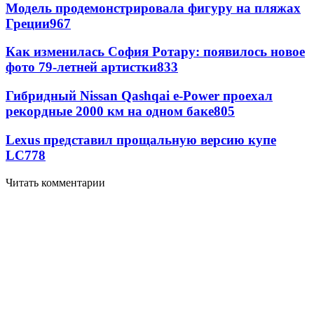
Модель продемонстрировала фигуру на пляжах
Греции
967
Как изменилась София Ротару: появилось новое
фото 79-летней артистки
833
Гибридный Nissan Qashqai e-Power проехал
рекордные 2000 км на одном баке
805
Lexus представил прощальную версию купе
LC
778
Читать комментарии