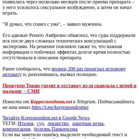
появились через несколько месяцев после приема препарата –
у него усилилось сексуальное возбуждение, а затем он начал
играть.
"Я думал, что сошел с ума", – заявил мужчина.
Его адвокат Ренато Амброзио объяснил, что суды поддержали
иск после двух сложных технических консультаций с
экспертами. На решение повлияло также то, что важная
информация о побочных эффектах долгое время полностью
отсутствовала в описании препарата.
Ранее сообщалось, что
японец 200 раз проиграл игровому
автомату
и, разозлившись, вызвал полицию.
Прокурор Токио уходит в отставку из-за скандала с игрой в
маджонг − СМИ
Новости от
Корреспондент.net
в Telegram. Подписывайтесь
на наш канал
https://t.me/korrespondentnet
Читайте Korrespondent.net в Google News
ТЕГИ:
Италия
,
суд
,
лекарство
,
азартные игры
,
компенсация
,
болезнь Паркинсона
Если вы заметили ошибку, выделите необходимый текст и