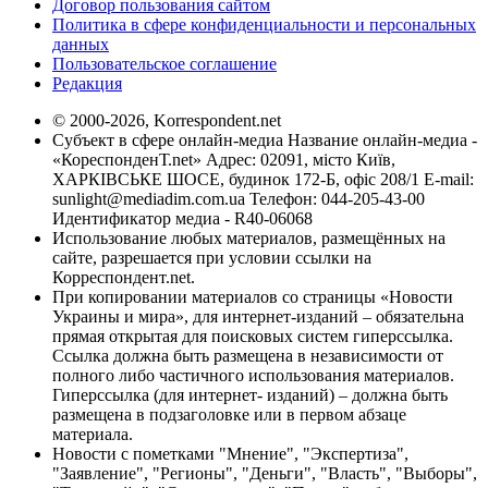
Договор пользования сайтом
Политика в сфере конфиденциальности и персональных
данных
Пользовательское соглашение
Редакция
© 2000-2026, Korrespondent.net
Субъект в сфере онлайн-медиа Название онлайн-медиа -
«КореспонденТ.net» Адрес: 02091, місто Київ,
ХАРКІВСЬКЕ ШОСЕ, будинок 172-Б, офіс 208/1 E-mail:
sunlight@mediadim.com.ua
Телефон: 044-205-43-00
Идентификатор медиа - R40-06068
Использование любых материалов, размещённых на
сайте, разрешается при условии ссылки на
Корреспондент.net.
При копировании материалов со страницы «Новости
Украины и мира», для интернет-изданий – обязательна
прямая открытая для поисковых систем гиперссылка.
Ссылка должна быть размещена в независимости от
полного либо частичного использования материалов.
Гиперссылка (для интернет- изданий) – должна быть
размещена в подзаголовке или в первом абзаце
материала.
Новости с пометками "Мнение", "Экспертиза",
"Заявление", "Регионы", "Деньги", "Власть", "Выборы",