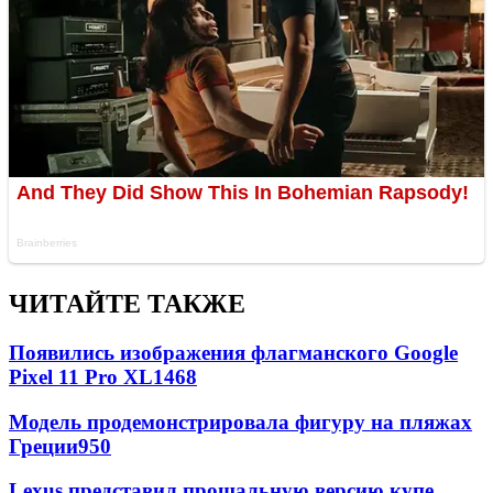
ЧИТАЙТЕ ТАКЖЕ
Появились изображения флагманского Google
Pixel 11 Pro XL
1468
Модель продемонстрировала фигуру на пляжах
Греции
950
Lexus представил прощальную версию купе