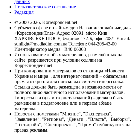
данных
Пользовательское соглашение
Редакция
© 2000-2026, Korrespondent.net
Субъект в сфере онлайн-медиа Название онлайн-медиа -
«КореспонденТ.net» Адрес: 02091, місто Київ,
ХАРКІВСЬКЕ ШОСЕ, будинок 172-Б, офіс 208/1 E-mail:
sunlight@mediadim.com.ua
Телефон: 044-205-43-00
Идентификатор медиа - R40-06068
Использование любых материалов, размещённых на
сайте, разрешается при условии ссылки на
Корреспондент.net.
При копировании материалов со страницы «Новости
Украины и мира», для интернет-изданий – обязательна
прямая открытая для поисковых систем гиперссылка.
Ссылка должна быть размещена в независимости от
полного либо частичного использования материалов.
Гиперссылка (для интернет- изданий) – должна быть
размещена в подзаголовке или в первом абзаце
материала.
Новости с пометками "Мнение", "Экспертиза",
"Заявление", "Регионы", "Деньги", "Власть", "Выборы",
"Тест-драйв", "Спецпроекты", "Промо" публикуются на
правах рекламы.