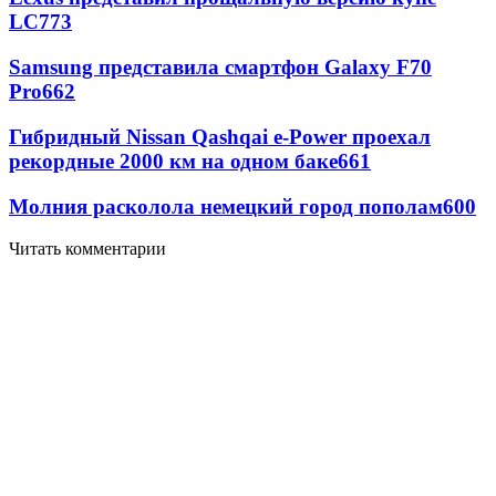
LC
773
Samsung представила смартфон Galaxy F70
Pro
662
Гибридный Nissan Qashqai e-Power проехал
рекордные 2000 км на одном баке
661
Молния расколола немецкий город пополам
600
Читать комментарии