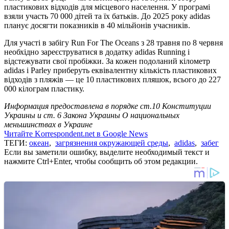
пластикових відходів для місцевого населення. У програмі
взяли участь 70 000 дітей та їх батьків. До 2025 року adidas
планує досягти показників в 40 мільйонів учасників.
Для участі в забігу Run For The Oceans з 28 травня по 8 червня
необхідно зареєструватися в додатку adidas Running і
відстежувати свої пробіжки. За кожен подоланий кілометр
adidas і Parley приберуть еквівалентну кількість пластикових
відходів з пляжів — це 10 пластикових пляшок, всього до 227
000 кілограм пластику.
Информация предоставлена в порядке ст.10 Конституции
Украины и ст. 6 Закона Украины О национальных
меньшинствах в Украине
Читайте Korrespondent.net в Google News
ТЕГИ:
океан
,
загрязнения окружающей среды
,
adidas
,
забег
Если вы заметили ошибку, выделите необходимый текст и
нажмите Ctrl+Enter, чтобы сообщить об этом редакции.