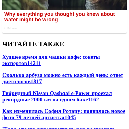
ЧИТАЙТЕ ТАКЖЕ
Худшее время для чашки кофе: советы
экспертов
14211
Сколько арбуза можно есть каждый день: ответ
диетологов
1817
Гибридный Nissan Qashqai e-Power проехал
рекордные 2000 км на одном баке
1162
Как изменилась София Ротару: появилось новое
фото 79-летней артистки
1045