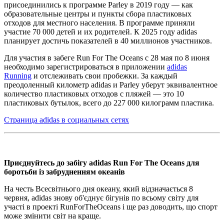
присоединились к программе Parley в 2019 году — как
образовательные центры и пункты сбора пластиковых
отходов для местного населения. В программе приняли
участие 70 000 детей и их родителей. К 2025 году adidas
планирует достичь показателей в 40 миллионов участников.
Для участия в забеге Run For The Oceans с 28 мая по 8 июня
необходимо зарегистрироваться в приложении
adidas
Running
и отслеживать свои пробежки. За каждый
преодоленный километр adidas и Parley уберут эквивалентное
количество пластиковых отходов с пляжей — это 10
пластиковых бутылок, всего до 227 000 килограмм пластика.
Страница adidas в социальных сетях
Приєднуйтесь до забігу adidas Run For The Oceans для
боротьби із забрудненням океанів
На честь Всесвітнього дня океану, який відзначається 8
червня, adidas знову об'єднує бігунів по всьому світу для
участі в проекті RunForTheOceans і ще раз доводить, що спорт
може змінити світ на краще.