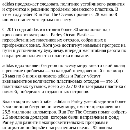
adidas продолжает следовать политике устойчивого развития
и стремится к решению проблемы океанского пластика. В
этом году забег Run For The Oceans пройдет с 28 мая по 8
июня и станет четвертым по счету.
С 2015 года adidas изготовил более 30 миллионов пар
кроссовок из материала Parley Ocean Plastic —
переработанных пластиковых отходов, собранных в
прибрежных зонах. Хотя уже достигнут немалый прогресс на
пути к устойчивому будущему, впереди масштабная работа по
сокращению количества пластика в океане.
adidas вдохновляет бегунов по всему миру внести свой вклад
в решение проблемы — за каждый преодоленный в период с
28 мая по 8 июня километр adidas и Parley уберут
эквивалентное количество пластиковых отходов — это 10
пластиковых бутылок, всего до 227 000 килограмм пластика с
пляжей, побережья и отдаленных островов.
Благотворительный забег adidas и Parley уже объединил более
3 миллионов бегунов по всему миру, вместе преодолевших
25,5 миллиона километров. Run For The Oceans помог собрать
2,5 миллиона долларов, которые были направлены в фонд
Parley для развития экопросветительских программ и
инициатив по борьбе с загрязнением океана. 92 школы