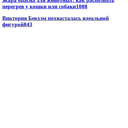
Жара опасна для животных: как распознать
перегрев у кошки или собаки
1008
Виктория Бекхэм похвасталась идеальной
фигурой
843