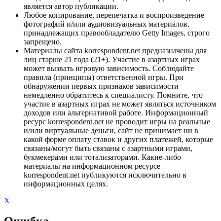
является автор публикации.
Любое копирование, перепечатка и воспроизведение
фотографий и/или аудиовизуальных материалов,
принадлежащих правообладателю Getty Images, строго
запрещено.
Материалы сайта korrespondent.net предназначены для
лиц старше 21 года (21+). Участие в азартных играх
может вызвать игровую зависимость. Соблюдайте
правила (принципы) ответственной игры. При
обнаружении первых признаков зависимости
немедленно обратитесь к специалисту. Помните, что
участие в азартных играх не может являться источником
доходов или альтернативой работе. Информационный
ресурс korrespondent.net не проводит игры на реальные
и/или виртуальные деньги, сайт не принимает ни в
какой форме оплату ставок и других платежей, которые
связаны/могут быть связаны с азартными играми,
букмекерами или тотализаторами. Какие-либо
материалы на информационном ресурсе
korrespondent.net публикуются исключительно в
информационных целях.
X