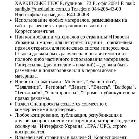
ХАРКІВСЬКЕ ШОСЕ, будинок 172-Б, офіс 208/1 E-mail:
sunlight@mediadim.com.ua
Телефон: 044-205-43-00
Идентификатор медиа - R40-06068
Использование любых материалов, размещённых на
сайте, разрешается при условии ссылки на
Корреспондент.net.
При копировании материалов со страницы «Новости
Украины и мира», для интернет-изданий – обязательна
прямая открытая для поисковых систем гиперссылка.
Ссылка должна быть размещена в независимости от
полного либо частичного использования материалов.
Гиперссылка (для интернет- изданий) – должна быть
размещена в подзаголовке или в первом абзаце
материала.
Новости с пометками "Мнение", "Экспертиза",
"Заявление", "Регионы", "Деньги", "Власть", "Выборы",
"Тест-драйв", "Спецпроекты", "Промо" публикуются на
правах рекламы.
Раздел Спецпроекты создается совместно с
коммерческими партнерами.
Любое копирование, публикация, републикация и
другое распространение информации, которое содержит
ссылку на "Интерфакс-Украина", EPA / UPG, строго
воспрещается.
Владелец веб-страницы в разделе Я- Корреспондент