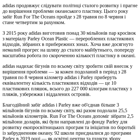
adidas продовжує слідувати політиці сталого розвитку і прагне
до вирішення проблеми океанського пластику. Цього року
забіг Run For The Oceans пройде з 28 травня по 8 червня і
стане четвертим за рахунком.
З 2015 року adidas виготовив понад 30 мільйонів пар кросівок
з матеріалу Parley Ocean Plastic — перероблених пластикових
відходів, зібраних в прибережних зонах. Хоча вже досягнуто
немалий прогрес на шляху до сталого майбутнього, попереду
масштабна робота по скороченню кількості пластику в океані.
adidas надихає бігунів по всьому світу зробити свій внесок у
вирішення проблеми — за кожен подоланий в період з 28
травня по 8 червня кілометр adidas і Parley приберуть
еквівалентну кількість пластикових відходів — це 10
пластикових пляшок, всього до 227 000 кілограм пластику з
пляжів, узбережжя і віддалених островів.
Благодійний забіг adidas і Parley вже об'єднав більше 3
мільйонів бігунів по всьому світу, які разом подолали 25,5
мільйонів кілометрів. Run For The Oceans допоміг зібрати 2,5
мільйони доларів, які були направлені до фонду Parley для
розвитку екопросвітницьких програм та ініціатив по боротьбі
із забрудненням океану. 92 школи приєдналися до програми
Parley в 2019 році — як освітні центри та пункти збору