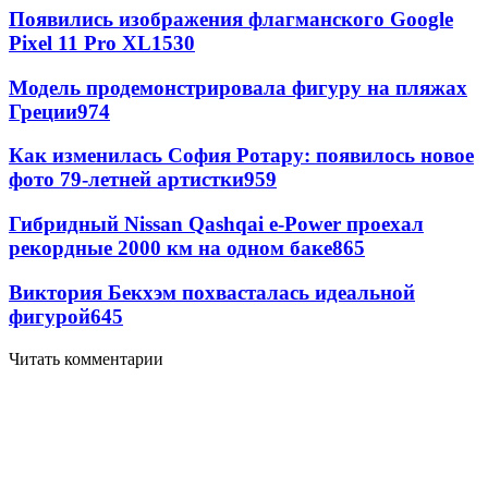
Появились изображения флагманского Google
Pixel 11 Pro XL
1530
Модель продемонстрировала фигуру на пляжах
Греции
974
Как изменилась София Ротару: появилось новое
фото 79-летней артистки
959
Гибридный Nissan Qashqai e-Power проехал
рекордные 2000 км на одном баке
865
Виктория Бекхэм похвасталась идеальной
фигурой
645
Читать комментарии