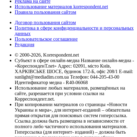
Реклама на сайте
Использование материалов korrespondent.net
Правила пользования сайтом
Договор пользования сайтом
Политика в сфере конфиденциальности и персональных
данных
Пользовательское соглашение
Редакция
© 2000-2026, Korrespondent.net
Субъект в сфере онлайн-медиа Название онлайн-медиа -
«КореспонденТ.net» Адрес: 02091, місто Київ,
ХАРКІВСЬКЕ ШОСЕ, будинок 172-Б, офіс 208/1 E-mail:
sunlight@mediadim.com.ua
Телефон: 044-205-43-00
Идентификатор медиа - R40-06068
Использование любых материалов, размещённых на
сайте, разрешается при условии ссылки на
Корреспондент.net.
При копировании материалов со страницы «Новости
Украины и мира», для интернет-изданий – обязательна
прямая открытая для поисковых систем гиперссылка.
Ссылка должна быть размещена в независимости от
полного либо частичного использования материалов.
Гиперссылка (для интернет- изданий) – должна быть