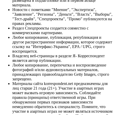
размещена в подзаголовке или в первом абзаце
материала.
Новости с пометками "Мнение", "Экспертиза",
"Заявление", "Регионы", "Деньги", "Власть", "Выборы",
"Тест-драйв", "Спецпроекты", "Промо" публикуются на
правах рекламы.
Раздел Спецпроекты создается совместно с
коммерческими партнерами.
Любое копирование, публикация, републикация и
другое распространение информации, которое содержит
ссылку на "Интерфакс-Украина", EPA / UPG, строго
воспрещается.
Владелец веб-страницы в разделе Я- Корреспондент
является автор публикации.
Любое копирование, перепечатка и воспроизведение
фотографий и/или аудиовизуальных материалов,
принадлежащих правообладателю Getty Images, строго
запрещено.
Материалы сайта korrespondent.net предназначены для
лиц старше 21 года (21+). Участие в азартных играх
может вызвать игровую зависимость. Соблюдайте
правила (принципы) ответственной игры. При
обнаружении первых признаков зависимости
немедленно обратитесь к специалисту. Помните, что
участие в азартных играх не может являться источником