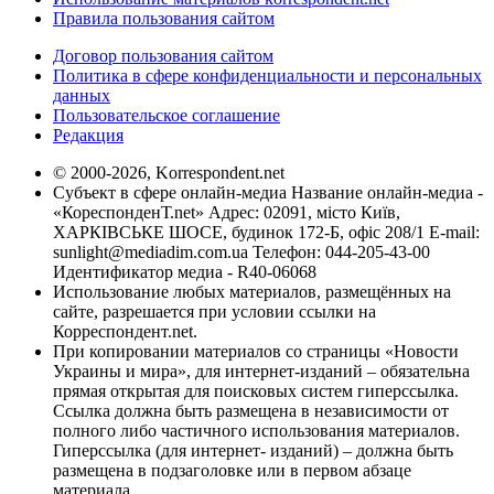
Правила пользования сайтом
Договор пользования сайтом
Политика в сфере конфиденциальности и персональных
данных
Пользовательское соглашение
Редакция
© 2000-2026, Korrespondent.net
Субъект в сфере онлайн-медиа Название онлайн-медиа -
«КореспонденТ.net» Адрес: 02091, місто Київ,
ХАРКІВСЬКЕ ШОСЕ, будинок 172-Б, офіс 208/1 E-mail:
sunlight@mediadim.com.ua
Телефон: 044-205-43-00
Идентификатор медиа - R40-06068
Использование любых материалов, размещённых на
сайте, разрешается при условии ссылки на
Корреспондент.net.
При копировании материалов со страницы «Новости
Украины и мира», для интернет-изданий – обязательна
прямая открытая для поисковых систем гиперссылка.
Ссылка должна быть размещена в независимости от
полного либо частичного использования материалов.
Гиперссылка (для интернет- изданий) – должна быть
размещена в подзаголовке или в первом абзаце
материала.