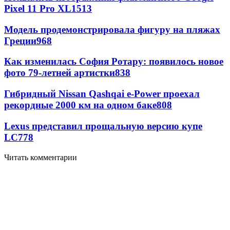
Pixel 11 Pro XL
1513
Модель продемонстрировала фигуру на пляжах
Греции
968
Как изменилась София Ротару: появилось новое
фото 79-летней артистки
838
Гибридный Nissan Qashqai e-Power проехал
рекордные 2000 км на одном баке
808
Lexus представил прощальную версию купе
LC
778
Читать комментарии