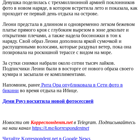
Девушка поделилась с трехмиллионной армией поклонников
фото в новом наряде, в котором встретила лето и показала, как
проходит ее первый день отдыха на острове.
Леони предстала в длинном и одновременно легком бежевом
платье прямого кроя с глубоким вырезом в зоне декольте и
открытими плечами, а также надела босоножки в тон к
наряду. Свой образ Леони дополнила яркой сумочкой и
распущенными волосами, которые раздувал ветер, пока она
позировала на роскошной терассе с видом на море.
За сутки снимки набрали около сотни тысяч лайков.
Подписчики Леони были в восторге от нового образа своего
кумира и засыпали ее комплиментами.
Напомним, ранее
Рита Ора опубликовала в Сети фото в
бикини
во время отдыха на Ибице.
Деми Роуз восхитила новой фотосессией
Новости от
Корреспондент.net
в Telegram. Подписывайтесь
на наш канал
https://t.me/korrespondentnet
Читайте Korrespondent.net в Google News