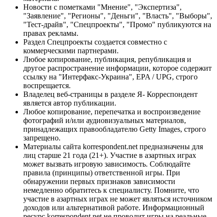
Новости с пометками "Мнение", "Экспертиза",
"Заявление", "Регионы", "Деньги", "Власть", "Выборы",
"Тест-драйв", "Спецпроекты", "Промо" публикуются на
правах рекламы.
Раздел Спецпроекты создается совместно с
коммерческими партнерами.
Любое копирование, публикация, републикация и
другое распространение информации, которое содержит
ссылку на "Интерфакс-Украина", EPA / UPG, строго
воспрещается.
Владелец веб-страницы в разделе Я- Корреспондент
является автор публикации.
Любое копирование, перепечатка и воспроизведение
фотографий и/или аудиовизуальных материалов,
принадлежащих правообладателю Getty Images, строго
запрещено.
Материалы сайта korrespondent.net предназначены для
лиц старше 21 года (21+). Участие в азартных играх
может вызвать игровую зависимость. Соблюдайте
правила (принципы) ответственной игры. При
обнаружении первых признаков зависимости
немедленно обратитесь к специалисту. Помните, что
участие в азартных играх не может являться источником
доходов или альтернативой работе. Информационный
ресурс korrespondent.net не проводит игры на реальные