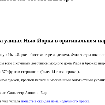
а улицах Нью-Йорка в оригинальном нар
у в Нью-Йорке в бюстгальтере из денима. Фото звезды появились
м топе с крупным логотипом модного дома Prada и брюках широ
 370 фунтов стерлингов (более 14 тысяч гривен).
аной сумкой, красной кепкой и массивными золотистыми украш
вали Сильвестр Аполлон Бир.
и уже успела
попасть в скандал из-за идеального пресса
.