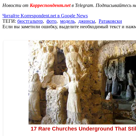
Новости от
Корреспондент.net
в Telegram. Подписывайтесь н
Читайте Korrespondent.net в Google News
ТЕГИ:
бюстгальтер
,
фото
,
модель
,
джинсы
,
Ратаковски
Если вы заметили ошибку, выделите необходимый текст и нажми