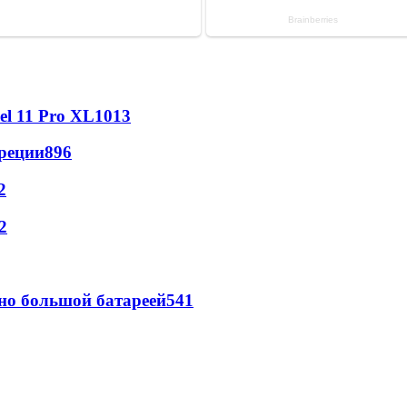
l 11 Pro XL
1013
реции
896
2
2
но большой батареей
541