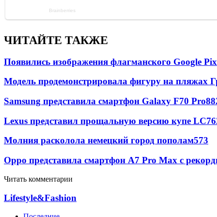
ЧИТАЙТЕ ТАКЖЕ
Появились изображения флагманского Google Pixe
Модель продемонстрировала фигуру на пляжах Г
Samsung представила смартфон Galaxy F70 Pro
88
Lexus представил прощальную версию купе LC
76
Молния расколола немецкий город пополам
573
Oppo представила смартфон A7 Pro Max с рекорд
Читать комментарии
Lifestyle&Fashion
Последние