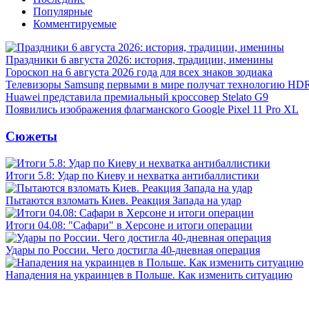
Популярные
Комментируемые
Праздники 6 августа 2026: история, традиции, именины
Гороскоп на 6 августа 2026 года для всех знаков зодиака
Телевизоры Samsung первыми в мире получат технологию HD
Huawei представила премиальный кроссовер Stelato G9
Появились изображения флагманского Google Pixel 11 Pro XL
Сюжеты
Итоги 5.8: Удар по Киеву и нехватка антибаллистики
Пытаются взломать Киев. Реакция Запада на удар
Итоги 04.08: "Сафари" в Херсоне и итоги операции
Удары по России. Чего достигла 40-дневная операция
Нападения на украинцев в Польше. Как изменить ситуацию