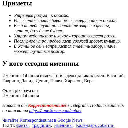
Приметы
Утренняя радуга - к дождю.
Рассветное солнце бледное - к вечеру пойдет дождь.
Если на небе тучи, но лютики не закрыли цветы,
значит, дождя не будет.
Утром небо чистое и ясное - хорошо созреет рожь.
Пасмурное утро предвещает урожай яровых культур.
В Устинов день запрещается ставить забор, иначе
может случиться пожар.
У кого сегодня именины
Именины 14 июня отмечают владельцы таких имен: Василий,
Гавриил, Давид, Денис, Павел, Харитон, Вера.
Фото: pixabay.com
Именины 14 июня
Новости от
Корреспондент.net
в Telegram. Подписывайтесь
на наш канал
https://t.me/korrespondentnet
Читайте Korrespondent.net в Google News
ТЕГИ:
факты
,
традиции
,
именины
,
Календарь событий