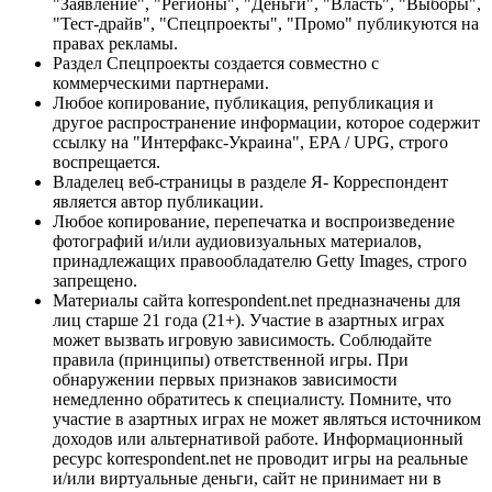
"Заявление", "Регионы", "Деньги", "Власть", "Выборы",
"Тест-драйв", "Спецпроекты", "Промо" публикуются на
правах рекламы.
Раздел Спецпроекты создается совместно с
коммерческими партнерами.
Любое копирование, публикация, републикация и
другое распространение информации, которое содержит
ссылку на "Интерфакс-Украина", EPA / UPG, строго
воспрещается.
Владелец веб-страницы в разделе Я- Корреспондент
является автор публикации.
Любое копирование, перепечатка и воспроизведение
фотографий и/или аудиовизуальных материалов,
принадлежащих правообладателю Getty Images, строго
запрещено.
Материалы сайта korrespondent.net предназначены для
лиц старше 21 года (21+). Участие в азартных играх
может вызвать игровую зависимость. Соблюдайте
правила (принципы) ответственной игры. При
обнаружении первых признаков зависимости
немедленно обратитесь к специалисту. Помните, что
участие в азартных играх не может являться источником
доходов или альтернативой работе. Информационный
ресурс korrespondent.net не проводит игры на реальные
и/или виртуальные деньги, сайт не принимает ни в