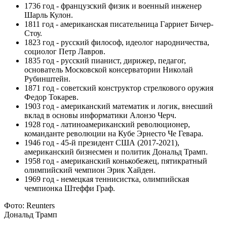
1736 год - французский физик и военный инженер
Шарль Кулон.
1811 год - американская писательница Гарриет Бичер-
Стоу.
1823 год - русский философ, идеолог народничества,
социолог Петр Лавров.
1835 год - русский пианист, дирижер, педагог,
основатель Московской консерватории Николай
Рубинштейн.
1871 год - советский конструктор стрелкового оружия
Федор Токарев.
1903 год - американский математик и логик, внесший
вклад в основы информатики Алонзо Черч.
1928 год - латиноамериканский революционер,
команданте революции на Кубе Эрнесто Че Гевара.
1946 год - 45-й президент США (2017-2021),
американский бизнесмен и политик Дональд Трамп.
1958 год - американский конькобежец, пятикратный
олимпийский чемпион Эрик Хайден.
1969 год - немецкая теннисистка, олимпийская
чемпионка Штеффи Граф.
Фото: Reunters
Дональд Трамп