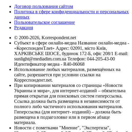
Договор пользования сайтом
Политика в сфере конфиденциальности и персональных
данных
Пользовательское соглашение
Редакция
© 2000-2026, Korrespondent.net
Субъект в сфере онлайн-медиа Название онлайн-медиа -
«КореспонденТ.net» Адрес: 02091, місто Київ,
ХАРКІВСЬКЕ ШОСЕ, будинок 172-Б, офіс 208/1 E-mail:
sunlight@mediadim.com.ua
Телефон: 044-205-43-00
Идентификатор медиа - R40-06068
Использование любых материалов, размещённых на
сайте, разрешается при условии ссылки на
Корреспондент.net.
При копировании материалов со страницы «Новости
Украины и мира», для интернет-изданий – обязательна
прямая открытая для поисковых систем гиперссылка.
Ссылка должна быть размещена в независимости от
полного либо частичного использования материалов.
Гиперссылка (для интернет- изданий) – должна быть
размещена в подзаголовке или в первом абзаце
материала.
Новости с пометками "Мнение", "Экспертиза",