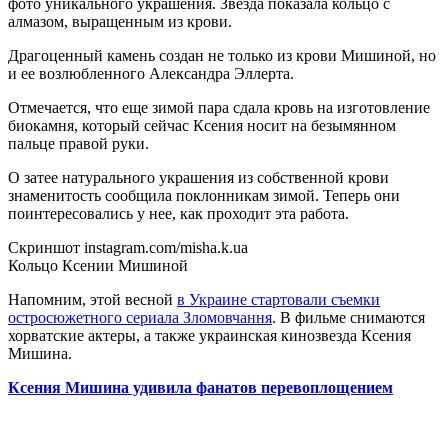
фото уникального украшения. Звезда показала кольцо с
алмазом, выращенным из крови.
Драгоценный камень создан не только из крови Мишиной, но
и ее возлюбленного Александра Эллерта.
Отмечается, что еще зимой пара сдала кровь на изготовление
биокамня, который сейчас Ксения носит на безымянном
пальце правой руки.
О затее натурального украшения из собственной крови
знаменитость сообщила поклонникам зимой. Теперь они
поинтересовались у нее, как проходит эта работа.
Скриншот instagram.com/misha.k.ua
Кольцо Ксении Мишиной
Напомним, этой весной
в Украине стартовали съемки
остросюжетного сериала Зломовчання
. В фильме снимаются
хорватские актеры, а также украинская кинозвезда Ксения
Мишина.
Ксения Мишина удивила фанатов перевоплощением