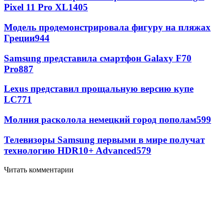
Pixel 11 Pro XL
1405
Модель продемонстрировала фигуру на пляжах
Греции
944
Samsung представила смартфон Galaxy F70
Pro
887
Lexus представил прощальную версию купе
LC
771
Молния расколола немецкий город пополам
599
Телевизоры Samsung первыми в мире получат
технологию HDR10+ Advanced
579
Читать комментарии