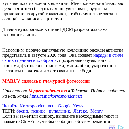
купальниках из новой коллекции. Меня вдохновил
Звездный
путь
и я хотела бы дать вам почувствовать, будто вы
прилетаете из другой галактики, чтобы сиять ярче звезд и
солнца!", – написала артистка.
Дизайн купальников в стиле БДСМ разработала сама
исполнительница.
Напомним, первую капсульную коллекцию одежды артистка
представила в августе 2020 года. Она создает
наряды в стиле
своих сценических образов
: прозрачные блузы, топы с
рюшами, футболки с принтами, мини-юбки, укороченные
леггинсы из латекса и экстравагантные боди.
MARUV снялась в гламурной фотосессии
Новости от
Корреспондент.net
в Telegram. Подписывайтесь
на наш канал
https://t.me/korrespondentnet
Читайте Korrespondent.net в Google News
ТЕГИ:
бренд
,
певица
,
купальник
,
Латекс
,
Maruv
Если вы заметили ошибку, выделите необходимый текст и
нажмите Ctrl+Enter, чтобы сообщить об этом редакции.