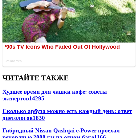
ЧИТАЙТЕ ТАКЖЕ
Худшее время для чашки кофе: советы
экспертов
14295
Сколько арбуза можно есть каждый день: ответ
диетологов
1830
Гибридный Nissan Qashqai e-Power проехал
рекордные 2000 км на одном баке
1166