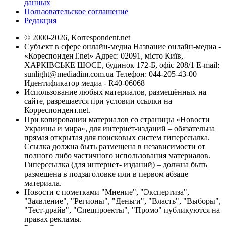
данных
Пользовательское соглашение
Редакция
© 2000-2026, Korrespondent.net
Субъект в сфере онлайн-медиа Название онлайн-медиа -
«КореспонденТ.net» Адрес: 02091, місто Київ,
ХАРКІВСЬКЕ ШОСЕ, будинок 172-Б, офіс 208/1 E-mail:
sunlight@mediadim.com.ua
Телефон: 044-205-43-00
Идентификатор медиа - R40-06068
Использование любых материалов, размещённых на
сайте, разрешается при условии ссылки на
Корреспондент.net.
При копировании материалов со страницы «Новости
Украины и мира», для интернет-изданий – обязательна
прямая открытая для поисковых систем гиперссылка.
Ссылка должна быть размещена в независимости от
полного либо частичного использования материалов.
Гиперссылка (для интернет- изданий) – должна быть
размещена в подзаголовке или в первом абзаце
материала.
Новости с пометками "Мнение", "Экспертиза",
"Заявление", "Регионы", "Деньги", "Власть", "Выборы",
"Тест-драйв", "Спецпроекты", "Промо" публикуются на
правах рекламы.