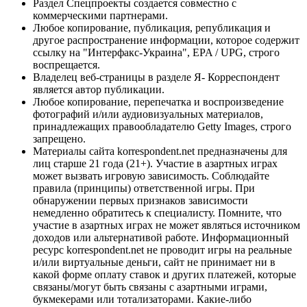
Раздел Спецпроекты создается совместно с
коммерческими партнерами.
Любое копирование, публикация, републикация и
другое распространение информации, которое содержит
ссылку на "Интерфакс-Украина", EPA / UPG, строго
воспрещается.
Владелец веб-страницы в разделе Я- Корреспондент
является автор публикации.
Любое копирование, перепечатка и воспроизведение
фотографий и/или аудиовизуальных материалов,
принадлежащих правообладателю Getty Images, строго
запрещено.
Материалы сайта korrespondent.net предназначены для
лиц старше 21 года (21+). Участие в азартных играх
может вызвать игровую зависимость. Соблюдайте
правила (принципы) ответственной игры. При
обнаружении первых признаков зависимости
немедленно обратитесь к специалисту. Помните, что
участие в азартных играх не может являться источником
доходов или альтернативой работе. Информационный
ресурс korrespondent.net не проводит игры на реальные
и/или виртуальные деньги, сайт не принимает ни в
какой форме оплату ставок и других платежей, которые
связаны/могут быть связаны с азартными играми,
букмекерами или тотализаторами. Какие-либо