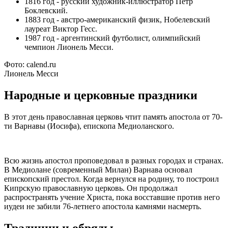
1816 год - русский художник-иллюстратор Петр
Боклевский.
1883 год - австро-американский физик, Нобелевский
лауреат Виктор Гесс.
1987 год - аргентинский футболист, олимпийский
чемпион Лионель Месси.
Фото: calend.ru
Лионель Месси
Народные и церковные праздники
В этот день православная церковь чтит память апостола от 70-
ти Варнавы (Иосифа), епископа Медиоланского.
Всю жизнь апостол проповедовал в разных городах и странах.
В Медиолане (современный Милан) Варнава основал
епископский престол. Когда вернулся на родину, то построил
Кипрскую православную церковь. Он продолжал
распространять учение Христа, пока восставшие против него
иудеи не забили 76-летнего апостола камнями насмерть.
Традиции и обряды