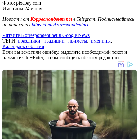
Фото: pixabay.com
Именины 24 июня
Новости от
Корреспондент.net
в Telegram. Подписывайтесь
на наш канал
https://t.me/korrespondentnet
Читайте Korrespondent.net в Google News
ТЕГИ:
праздники
,
традиции
,
приметы
,
именины
,
Календарь событий
Если вы заметили ошибку, выделите необходимый текст и
нажмите Ctrl+Enter, чтобы сообщить об этом редакции.