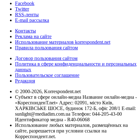
Facebook
Twitter
RSS-ленты
E-mail рассылка
Контакты
Реклама на сайте
Использование материалов korrespondent.net
Правила пользования сайтом
Договор пользования сайтом
Политика в сфере конфиденциальности и персональных
данных
Пользовательское соглашение
Редакция
© 2000-2026, Korrespondent.net
Субъект в сфере онлайн-медиа Название онлайн-медиа -
«КореспонденТ.net» Адрес: 02091, місто Київ,
ХАРКІВСЬКЕ ШОСЕ, будинок 172-Б, офіс 208/1 E-mail:
sunlight@mediadim.com.ua
Телефон: 044-205-43-00
Идентификатор медиа - R40-06068
Использование любых материалов, размещённых на
сайте, разрешается при условии ссылки на
Корреспондент.net.