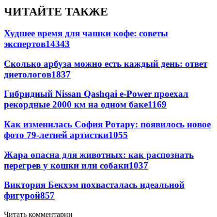
ЧИТАЙТЕ ТАКЖЕ
Худшее время для чашки кофе: советы
экспертов
14343
Сколько арбуза можно есть каждый день: ответ
диетологов
1837
Гибридный Nissan Qashqai e-Power проехал
рекордные 2000 км на одном баке
1169
Как изменилась София Ротару: появилось новое
фото 79-летней артистки
1055
Жара опасна для животных: как распознать
перегрев у кошки или собаки
1037
Виктория Бекхэм похвасталась идеальной
фигурой
857
Читать комментарии