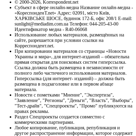
© 2000-2026, Korrespondent.net
Субъект в сфере онлайн-медиа Название онлайн-медиа -
«КореспонденТ.net» Адрес: 02091, місто Київ,
ХАРКІВСЬКЕ ШОСЕ, будинок 172-Б, офіс 208/1 E-mail:
sunlight@mediadim.com.ua
Телефон: 044-205-43-00
Идентификатор медиа - R40-06068
Использование любых материалов, размещённых на
сайте, разрешается при условии ссылки на
Корреспондент.net.
При копировании материалов со страницы «Новости
Украины и мира», для интернет-изданий – обязательна
прямая открытая для поисковых систем гиперссылка.
Ссылка должна быть размещена в независимости от
полного либо частичного использования материалов.
Гиперссылка (для интернет- изданий) – должна быть
размещена в подзаголовке или в первом абзаце
материала.
Новости с пометками "Мнение", "Экспертиза",
"Заявление", "Регионы", "Деньги", "Власть", "Выборы",
"Тест-драйв", "Спецпроекты", "Промо" публикуются на
правах рекламы.
Раздел Спецпроекты создается совместно с
коммерческими партнерами.
Любое копирование, публикация, републикация и
другое распространение информации, которое содержит