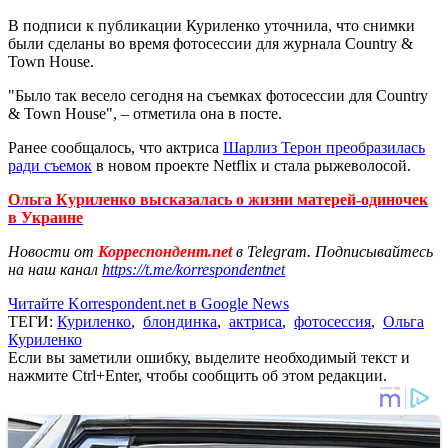
В подписи к публикации Куриленко уточнила, что снимки
были сделаны во время фотосессии для журнала Country &
Town House.
"Было так весело сегодня на съемках фотосессии для Country
& Town House", – отметила она в посте.
Ранее сообщалось, что актриса
Шарлиз Терон преобразилась
ради съемок
в новом проекте Netflix и стала рыжеволосой.
Ольга Куриленко высказалась о жизни матерей-одиночек
в Украине
Новости от
Корреспондент.net
в Telegram. Подписывайтесь
на наш канал
https://t.me/korrespondentnet
Читайте Korrespondent.net в Google News
ТЕГИ:
Куриленко
,
блондинка
,
актриса
,
фотосессия
,
Ольга
Куриленко
Если вы заметили ошибку, выделите необходимый текст и
нажмите Ctrl+Enter, чтобы сообщить об этом редакции.