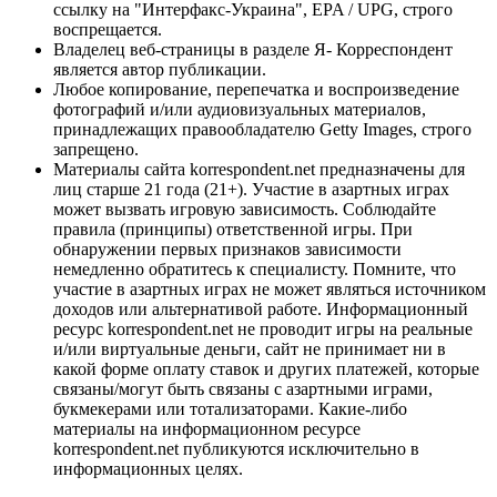
ссылку на "Интерфакс-Украина", EPA / UPG, строго
воспрещается.
Владелец веб-страницы в разделе Я- Корреспондент
является автор публикации.
Любое копирование, перепечатка и воспроизведение
фотографий и/или аудиовизуальных материалов,
принадлежащих правообладателю Getty Images, строго
запрещено.
Материалы сайта korrespondent.net предназначены для
лиц старше 21 года (21+). Участие в азартных играх
может вызвать игровую зависимость. Соблюдайте
правила (принципы) ответственной игры. При
обнаружении первых признаков зависимости
немедленно обратитесь к специалисту. Помните, что
участие в азартных играх не может являться источником
доходов или альтернативой работе. Информационный
ресурс korrespondent.net не проводит игры на реальные
и/или виртуальные деньги, сайт не принимает ни в
какой форме оплату ставок и других платежей, которые
связаны/могут быть связаны с азартными играми,
букмекерами или тотализаторами. Какие-либо
материалы на информационном ресурсе
korrespondent.net публикуются исключительно в
информационных целях.