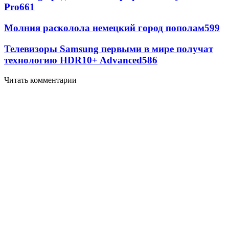
Pro
661
Молния расколола немецкий город пополам
599
Телевизоры Samsung первыми в мире получат
технологию HDR10+ Advanced
586
Читать комментарии