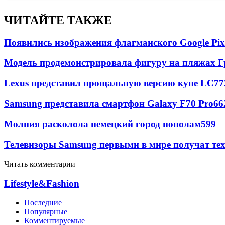
ЧИТАЙТЕ ТАКЖЕ
Появились изображения флагманского Google Pixe
Модель продемонстрировала фигуру на пляжах Г
Lexus представил прощальную версию купе LC
77
Samsung представила смартфон Galaxy F70 Pro
66
Молния расколола немецкий город пополам
599
Телевизоры Samsung первыми в мире получат т
Читать комментарии
Lifestyle&Fashion
Последние
Популярные
Комментируемые