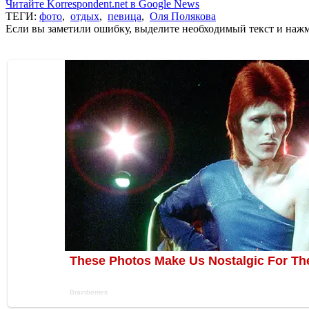
Читайте Korrespondent.net в Google News
ТЕГИ:
фото
,
отдых
,
певица
,
Оля Полякова
Если вы заметили ошибку, выделите необходимый текст и нажми