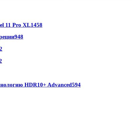
l 11 Pro XL
1458
реции
948
2
2
ехнологию HDR10+ Advanced
594