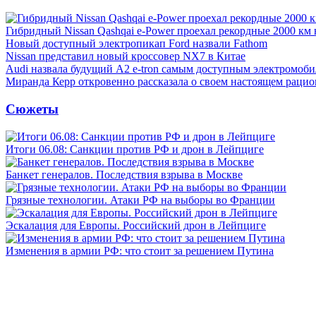
Гибридный Nissan Qashqai e-Power проехал рекордные 2000 км 
Новый доступный электропикап Ford назвали Fathom
Nissan представил новый кроссовер NX7 в Китае
Audi назвала будущий A2 e-tron самым доступным электромоби
Миранда Керр откровенно рассказала о своем настоящем рацио
Сюжеты
Итоги 06.08: Санкции против РФ и дрон в Лейпциге
Банкет генералов. Последствия взрыва в Москве
Грязные технологии. Атаки РФ на выборы во Франции
Эскалация для Европы. Российский дрон в Лейпциге
Изменения в армии РФ: что стоит за решением Путина