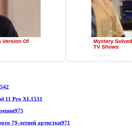
542
l 11 Pro XL
1531
реции
975
ото 79-летней артистки
971