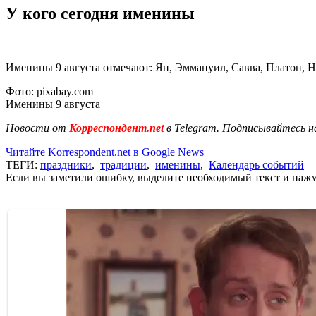
У кого сегодня именины
Именины 9 августа отмечают: Ян, Эммануил, Савва, Платон, Н
Фото: pixabay.com
Именины 9 августа
Новости от
Корреспондент.net
в Telegram. Подписывайтесь н
Читайте Korrespondent.net в Google News
ТЕГИ:
праздники
,
традиции
,
именины
,
Календарь событий
Если вы заметили ошибку, выделите необходимый текст и нажми