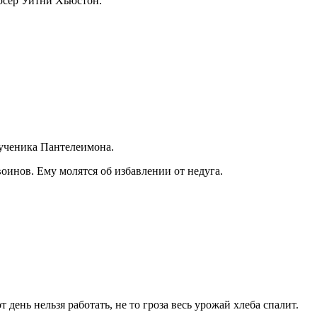
дюсер Уитни Хьюстон.
мученика Пантелеимона.
воинов. Ему молятся об избавлении от недуга.
день нельзя работать, не то гроза весь урожай хлеба спалит.