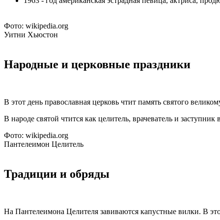
1963 - год американская эстрадная певица, актриса, про
Фото: wikipedia.org
Уитни Хьюстон
Народные и церковные праздники
В этот день православная церковь чтит память святого велико
В народе святой чтится как целитель, врачеватель и заступник 
Фото: wikipedia.org
Пантелеимон Целитель
Традиции и обряды
На Пантелеимона Целителя завиваются капустные вилки. В этот 