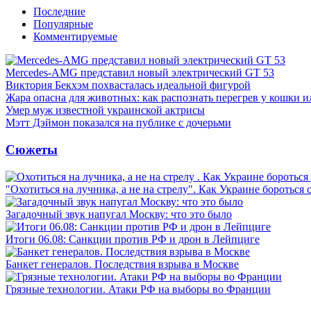
Последние
Популярные
Комментируемые
Mercedes-AMG представил новый электрический GT 53
Виктория Бекхэм похвасталась идеальной фигурой
Жара опасна для животных: как распознать перегрев у кошки и
Умер муж известной украинской актрисы
Мэтт Дэймон показался на публике с дочерьми
Сюжеты
"Охотиться на лучника, а не на стрелу". Как Украине бороться 
Загадочный звук напугал Москву: что это было
Итоги 06.08: Санкции против РФ и дрон в Лейпциге
Банкет генералов. Последствия взрыва в Москве
Грязные технологии. Атаки РФ на выборы во Франции