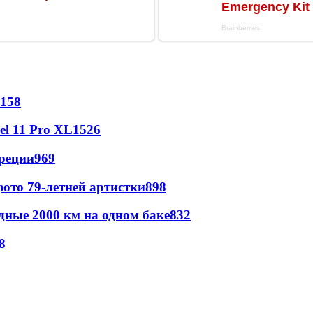
158
l 11 Pro XL
1526
реции
969
ото 79-летней артистки
898
дные 2000 км на одном баке
832
8