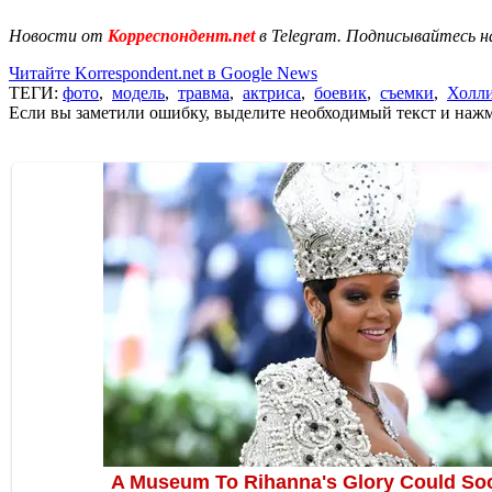
Новости от
Корреспондент.net
в Telegram. Подписывайтесь н
Читайте Korrespondent.net в Google News
ТЕГИ:
фото
,
модель
,
травма
,
актриса
,
боевик
,
съемки
,
Холли
Если вы заметили ошибку, выделите необходимый текст и нажми