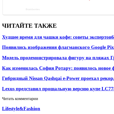
ЧИТАЙТЕ ТАКЖЕ
Худшее время для чашки кофе: советы экспертов
6
Появились изображения флагманского Google Pixe
Модель продемонстрировала фигуру на пляжах Г
Как изменилась София Ротару: появилось новое ф
Гибридный Nissan Qashqai e-Power проехал рекор
Lexus представил прощальную версию купе LC
77
Читать комментарии
Lifestyle&Fashion