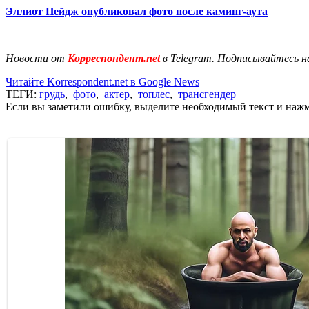
Эллиот Пейдж опубликовал фото после каминг-аута
Новости от
Корреспондент.net
в Telegram. Подписывайтесь н
Читайте Korrespondent.net в Google News
ТЕГИ:
грудь
,
фото
,
актер
,
топлес
,
трансгендер
Если вы заметили ошибку, выделите необходимый текст и нажми