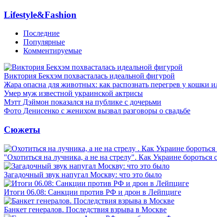
Lifestyle&Fashion
Последние
Популярные
Комментируемые
Виктория Бекхэм похвасталась идеальной фигурой
Жара опасна для животных: как распознать перегрев у кошки и
Умер муж известной украинской актрисы
Мэтт Дэймон показался на публике с дочерьми
Фото Денисенко с женихом вызвал разговоры о свадьбе
Сюжеты
"Охотиться на лучника, а не на стрелу". Как Украине бороться 
Загадочный звук напугал Москву: что это было
Итоги 06.08: Санкции против РФ и дрон в Лейпциге
Банкет генералов. Последствия взрыва в Москве