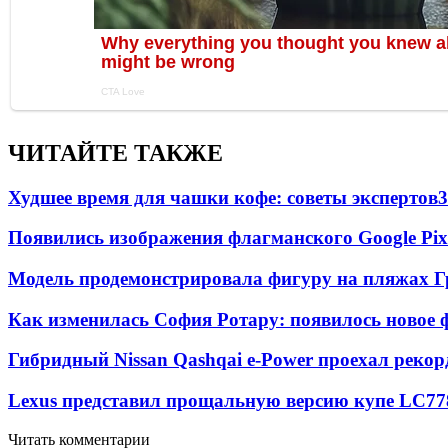
ЧИТАЙТЕ ТАКЖЕ
Худшее время для чашки кофе: советы экспертов
3
Появились изображения флагманского Google Pixe
Модель продемонстрировала фигуру на пляжах Г
Как изменилась София Ротару: появилось новое ф
Гибридный Nissan Qashqai e-Power проехал рекор
Lexus представил прощальную версию купе LC
77
Читать комментарии