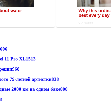
606
l 11 Pro XL
1513
реции
968
ото 79-летней артистки
838
дные 2000 км на одном баке
808
8