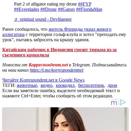
Part 2 of alligator eating my drone
##FYP
##Everglades
##Drone
##Gators
##FloridaMan
♬ original sound - Devhlanger
Ранее сообщалось, что
житель Флориды украл живого
аллигатора
с территории гольф-клуба и хотел "преподать ему
урок", пытаясь забросить на крышу здания.
Китайским рабочим в Индонезии грозит тюрьма из-за
съеденного крокодила
Новости от
Корреспондент.net
в Telegram. Подписывайтесь
на наш канал
https://t.me/korrespondentnet
Читайте Korrespondent.net в Google News
ТЕГИ:
животные
,
видео
,
крокодил
,
беспилотник
,
дрон
Если вы заметили ошибку, выделите необходимый текст и
нажмите Ctrl+Enter, чтобы сообщить об этом редакции.