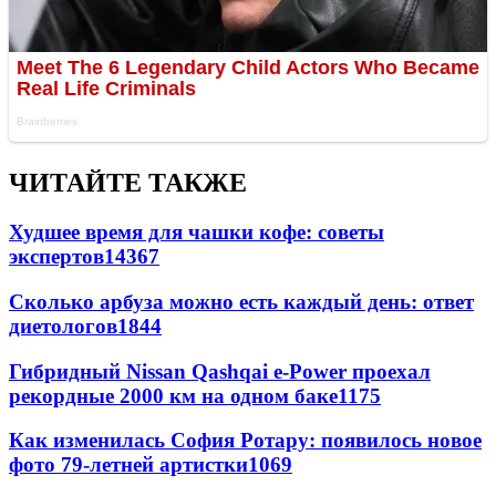
ЧИТАЙТЕ ТАКЖЕ
Худшее время для чашки кофе: советы
экспертов
14367
Сколько арбуза можно есть каждый день: ответ
диетологов
1844
Гибридный Nissan Qashqai e-Power проехал
рекордные 2000 км на одном баке
1175
Как изменилась София Ротару: появилось новое
фото 79-летней артистки
1069