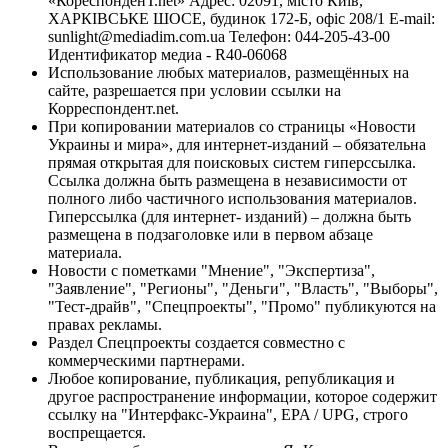
«КореспонденТ.net» Адрес: 02091, місто Київ,
ХАРКІВСЬКЕ ШОСЕ, будинок 172-Б, офіс 208/1 E-mail:
sunlight@mediadim.com.ua
Телефон: 044-205-43-00
Идентификатор медиа - R40-06068
Использование любых материалов, размещённых на
сайте, разрешается при условии ссылки на
Корреспондент.net.
При копировании материалов со страницы «Новости
Украины и мира», для интернет-изданий – обязательна
прямая открытая для поисковых систем гиперссылка.
Ссылка должна быть размещена в независимости от
полного либо частичного использования материалов.
Гиперссылка (для интернет- изданий) – должна быть
размещена в подзаголовке или в первом абзаце
материала.
Новости с пометками "Мнение", "Экспертиза",
"Заявление", "Регионы", "Деньги", "Власть", "Выборы",
"Тест-драйв", "Спецпроекты", "Промо" публикуются на
правах рекламы.
Раздел Спецпроекты создается совместно с
коммерческими партнерами.
Любое копирование, публикация, републикация и
другое распространение информации, которое содержит
ссылку на "Интерфакс-Украина", EPA / UPG, строго
воспрещается.