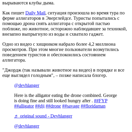
вырываются клубы дыма.
Как пишет
Daily Mail
, ситуация произошла во время тура по
ферме аллигаторов в Эверглейдсе. Туристы попытались с
помощью дрона снять аллигатора с открытой пастью
поближе, но животное, осторожно наблюдавшее за техникой,
внезапно выпрыгнуло из воды и схватило гаджет.
Одно из видео с хищником набрало более 4,2 миллиона
просмотров. При этом многие пользователи возмутились
поведением туристов и обеспокоились состоянием
аллигатора.
"Джордж (так называли животное на видео) в порядке и все
еще выглядел голодным", – позже написала блогер.
@devhlanger
Here is the alligator eating the drone combined. George
is doing fine and still looked hungry after .
##FYP
##alligator
##dji
##drone
##savage
##floridaman
♬ original sound - Devhlanger
@devhlanger