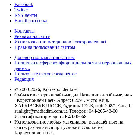
Facebook
Twitter
RSS-ленты
E-mail рассылка
Контакты
Реклама на сайте
Использование материалов korrespondent.net
Правила пользования сайтом
Договор пользования сайтом
Политика в сфере конфиденциальности и персональных
данных
Пользовательское соглашение
Редакция
© 2000-2026, Korrespondent.net
Субъект в сфере онлайн-медиа Название онлайн-медиа -
«КореспонденТ.net» Адрес: 02091, місто Київ,
ХАРКІВСЬКЕ ШОСЕ, будинок 172-Б, офіс 208/1 E-mail:
sunlight@mediadim.com.ua
Телефон: 044-205-43-00
Идентификатор медиа - R40-06068
Использование любых материалов, размещённых на
сайте, разрешается при условии ссылки на
Корреспондент.net.