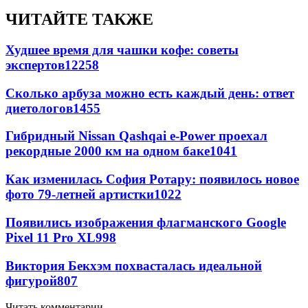
ЧИТАЙТЕ ТАКЖЕ
Худшее время для чашки кофе: советы
экспертов
12258
Сколько арбуза можно есть каждый день: ответ
диетологов
1455
Гибридный Nissan Qashqai e-Power проехал
рекордные 2000 км на одном баке
1041
Как изменилась София Ротару: появилось новое
фото 79-летней артистки
1022
Появились изображения флагманского Google
Pixel 11 Pro XL
998
Виктория Бекхэм похвасталась идеальной
фигурой
807
Читать комментарии