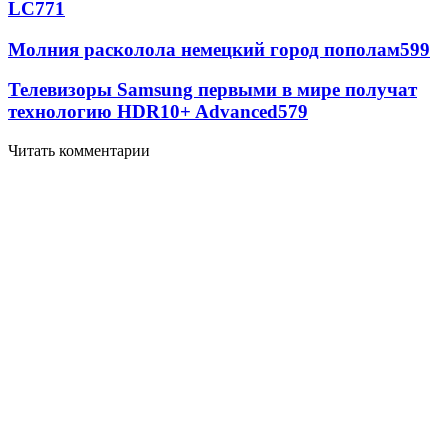
LC
771
Молния расколола немецкий город пополам
599
Телевизоры Samsung первыми в мире получат
технологию HDR10+ Advanced
579
Читать комментарии