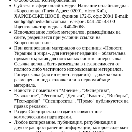
© 2000-2026, Korrespondent.net
Субъект в сфере онлайн-медиа Название онлайн-медиа -
«КореспонденТ.net» Адрес: 02091, місто Київ,
ХАРКІВСЬКЕ ШОСЕ, будинок 172-Б, офіс 208/1 E-mail:
sunlight@mediadim.com.ua
Телефон: 044-205-43-00
Идентификатор медиа - R40-06068
Использование любых материалов, размещённых на
сайте, разрешается при условии ссылки на
Корреспондент.net.
При копировании материалов со страницы «Новости
Украины и мира», для интернет-изданий – обязательна
прямая открытая для поисковых систем гиперссылка.
Ссылка должна быть размещена в независимости от
полного либо частичного использования материалов.
Гиперссылка (для интернет- изданий) – должна быть
размещена в подзаголовке или в первом абзаце
материала.
Новости с пометками "Мнение", "Экспертиза",
"Заявление", "Регионы", "Деньги", "Власть", "Выборы",
"Тест-драйв", "Спецпроекты", "Промо" публикуются на
правах рекламы.
Раздел Спецпроекты создается совместно с
коммерческими партнерами.
Любое копирование, публикация, републикация и
другое распространение информации, которое содержит