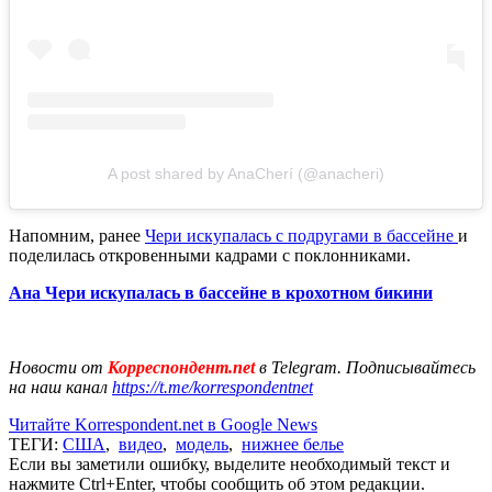
A post shared by AnaCherí (@anacheri)
Напомним, ранее
Чери искупалась с подругами в бассейне
и
поделилась откровенными кадрами с поклонниками.
Ана Чери искупалась в бассейне в крохотном бикини
Новости от
Корреспондент.net
в Telegram. Подписывайтесь
на наш канал
https://t.me/korrespondentnet
Читайте Korrespondent.net в Google News
ТЕГИ:
США
,
видео
,
модель
,
нижнее белье
Если вы заметили ошибку, выделите необходимый текст и
нажмите Ctrl+Enter, чтобы сообщить об этом редакции.