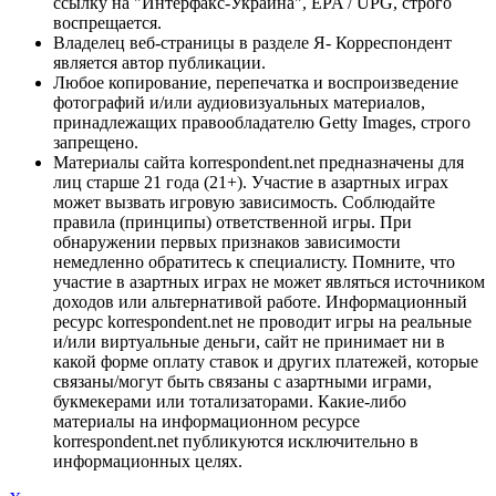
ссылку на "Интерфакс-Украина", EPA / UPG, строго
воспрещается.
Владелец веб-страницы в разделе Я- Корреспондент
является автор публикации.
Любое копирование, перепечатка и воспроизведение
фотографий и/или аудиовизуальных материалов,
принадлежащих правообладателю Getty Images, строго
запрещено.
Материалы сайта korrespondent.net предназначены для
лиц старше 21 года (21+). Участие в азартных играх
может вызвать игровую зависимость. Соблюдайте
правила (принципы) ответственной игры. При
обнаружении первых признаков зависимости
немедленно обратитесь к специалисту. Помните, что
участие в азартных играх не может являться источником
доходов или альтернативой работе. Информационный
ресурс korrespondent.net не проводит игры на реальные
и/или виртуальные деньги, сайт не принимает ни в
какой форме оплату ставок и других платежей, которые
связаны/могут быть связаны с азартными играми,
букмекерами или тотализаторами. Какие-либо
материалы на информационном ресурсе
korrespondent.net публикуются исключительно в
информационных целях.