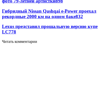
фото 79-летней артистки
898
Гибридный Nissan Qashqai e-Power проехал
рекордные 2000 км на одном баке
832
Lexus представил прощальную версию купе
LC
778
Читать комментарии