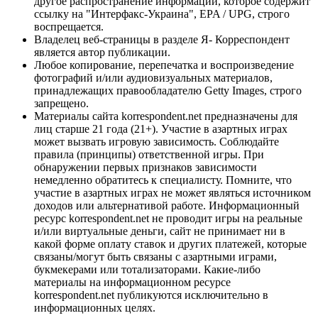
другое распространение информации, которое содержит
ссылку на "Интерфакс-Украина", EPA / UPG, строго
воспрещается.
Владелец веб-страницы в разделе Я- Корреспондент
является автор публикации.
Любое копирование, перепечатка и воспроизведение
фотографий и/или аудиовизуальных материалов,
принадлежащих правообладателю Getty Images, строго
запрещено.
Материалы сайта korrespondent.net предназначены для
лиц старше 21 года (21+). Участие в азартных играх
может вызвать игровую зависимость. Соблюдайте
правила (принципы) ответственной игры. При
обнаружении первых признаков зависимости
немедленно обратитесь к специалисту. Помните, что
участие в азартных играх не может являться источником
доходов или альтернативой работе. Информационный
ресурс korrespondent.net не проводит игры на реальные
и/или виртуальные деньги, сайт не принимает ни в
какой форме оплату ставок и других платежей, которые
связаны/могут быть связаны с азартными играми,
букмекерами или тотализаторами. Какие-либо
материалы на информационном ресурсе
korrespondent.net публикуются исключительно в
информационных целях.