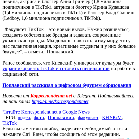
певица, актриса и блоггер Анна Тринчер (1,8 миллиона
подписчиков в TikTok), актриса и блоггер Ирина Кудашова
(1,4 миллиона подписчиков в TikTok) и блоггер Влад Скориш
(Ledboy, 1,6 миллиона подписчиков в TikTok).
"Факультет ТикТок – это новый вызов. Нужно развиваться,
создавать собственные бренды и задавать современные
украинские тренды. Мы должны показать всему миру, что у
нас талантливая нация, креативные студенты и у них большое
будущее", – отметил Поплавский.
Ранее сообщалось, что Киевский университет культуры будет
украинизировать TikTok и готовить специалистов
по работе в
социальной сети.
Поплавский рассказал о цифровом будущем образования
Новости от
Корреспондент.net
в Telegram. Подписывайтесь
на наш канал
https://t.me/korrespondentnet
Читайте Korrespondent.net в Google News
ТЕГИ:
видео
,
фото
,
Поплавский
,
факультет
,
КНУКіМ
,
TikTok
Если вы заметили ошибку, выделите необходимый текст и
нажмите Ctrl+Enter, чтобы сообщить об этом редакции.