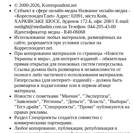
© 2000-2026, Korrespondent.net
Субъект в сфере онлайн-медиа Название онлайн-медиа -
«КореспонденТ.net» Адрес: 02091, місто Київ,
ХАРКІВСЬКЕ ШОСЕ, будинок 172-Б, офіс 208/1 E-mail:
sunlight@mediadim.com.ua
Телефон: 044-205-43-00
Идентификатор медиа - R40-06068
Использование любых материалов, размещённых на
сайте, разрешается при условии ссылки на
Корреспондент.net.
При копировании материалов со страницы «Новости
Украины и мира», для интернет-изданий – обязательна
прямая открытая для поисковых систем гиперссылка.
Ссылка должна быть размещена в независимости от
полного либо частичного использования материалов.
Гиперссылка (для интернет- изданий) – должна быть
размещена в подзаголовке или в первом абзаце
материала.
Новости с пометками "Мнение", "Экспертиза",
"Заявление", "Регионы", "Деньги", "Власть", "Выборы",
"Тест-драйв", "Спецпроекты", "Промо" публикуются на
правах рекламы.
Раздел Спецпроекты создается совместно с
коммерческими партнерами.
Любое копирование, публикация, републикация и