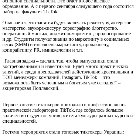
основной специальности. Это будет второе высшее
образование. А с первого сентября следующего года состоится
набор на факультет TikTok.
Отмечается, что занятия будут включать режиссуру, актерское
мастерство, звукорежиссуру, хореографию блоггерство,
оперативный монтаж, диджитал-маркетинг, продюсирование
и др. Студенты получат знания по маркетингу в социальных
сетях (SMM) и инфлюенс-маркетингу, продакшену,
копирайтингу, PR, имиджелогии и т.п.
"Главная задача – сделать так, чтобы выпускники стали
востребованными и известными. Будет много практических
занятий, а среди преподавателей действующие креативщики и
ТОП менеджеры компаний. Instagram, TikTok – это
возможность быть успешным и богатым уже сегодня!" –
акцентировал Поплавский.
Первое занятие тиктокеров проходило в профессионально-
практической лаборатории TikTok, где собралось большое
количество студентов университета культуры разных курсов и
специальностей.
Гостями мероприятия стали топовые тиктокеры Украины: