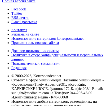
Полная версия сайта
Facebook
Twitter
RSS-ленты
E-mail рассылка
Контакты
Реклама на сайте
Использование материалов korrespondent.net
Правила пользования сайтом
Договор пользования сайтом
Политика в сфере конфиденциальности и персональных
данных
Пользовательское соглашение
Редакция
© 2000-2026, Korrespondent.net
Субъект в сфере онлайн-медиа Название онлайн-медиа -
«КореспонденТ.net» Адрес: 02091, місто Київ,
ХАРКІВСЬКЕ ШОСЕ, будинок 172-Б, офіс 208/1 E-mail:
sunlight@mediadim.com.ua
Телефон: 044-205-43-00
Идентификатор медиа - R40-06068
Использование любых материалов, размещённых на
сайте, разрешается при условии ссылки на