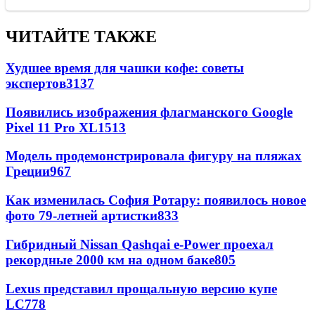
ЧИТАЙТЕ ТАКЖЕ
Худшее время для чашки кофе: советы
экспертов
3137
Появились изображения флагманского Google
Pixel 11 Pro XL
1513
Модель продемонстрировала фигуру на пляжах
Греции
967
Как изменилась София Ротару: появилось новое
фото 79-летней артистки
833
Гибридный Nissan Qashqai e-Power проехал
рекордные 2000 км на одном баке
805
Lexus представил прощальную версию купе
LC
778