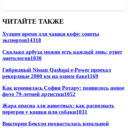
ЧИТАЙТЕ ТАКЖЕ
Худшее время для чашки кофе: советы
экспертов
14318
Сколько арбуза можно есть каждый день: ответ
диетологов
1830
Гибридный Nissan Qashqai e-Power проехал
рекордные 2000 км на одном баке
1169
Как изменилась София Ротару: появилось новое
фото 79-летней артистки
1052
Жара опасна для животных: как распознать
перегрев у кошки или собаки
1031
Виктория Бекхэм похвасталась идеальной