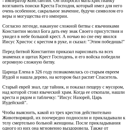
- император Константин. Он попросил мать-христианку
возглавить поиски Креста Господня, который имел для него
очень особенное, сакральное значение, будучи символом его
веры и могущества его империи.
Согласно легенде, накануне сложной битвы с язычниками
Константин молил Бога дать ему знак Своего присутствия и
увидел в небе большой крест. А ночью во сне ему явился
Иисус Христос с крестом в руке, и сказал: "Этим победишь!"
Перед битвой Константин приказал нарисовать на всех
знаменах и щитах Крест Господень, и его войска победили
огромную сложную битву.
Царица Елена в 326 году познакомилась со старым евреем
Иудой и нашла дерево, на котором был распят Спаситель.
Старый еврей знал, где тайник, и показал пещеру с мусором,
над которой стоял языческий храм. Когда ее откопали, нашли
креста и рядом и табличку: "Иисус Назорей, Царь
Иудейский".
Чтобы выяснить, какой из трех крестов действительно
Животворящий, их поочередно подносили и прикладывали к
телу смертельно больной женщины. После прикладывания
одного из них она мгновенно выздоровела. Также от