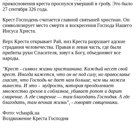
прикосновения креста проснулся умерший в гробу. Это было
27 сентября 326 года.
Крест Господень считается главной святыней христиан. Он
символизирует место смерти и воскресения Господа Нашего
Иисуса Христа.
Верх Креста открывает Рай, низ Креста разрушает адские
страдания человечества. Правая и левая часть, где были
прибиты руки Спасителя, зовут к Богу, объединяют все
народы.
"Крест - символ жизни христианина. Каждый несет свой
крест. Иногда кажется, что он не под силу, но православье
гласит, что Господь не дает нам больше, чем мы можем
вынести. И это - мудрость, которая преодолевает
множество грехов и соблазнов, убивает ропот и дарит
смирение. А где смирение — там благодать Господня. А где
благодать, там вечная жизнь", - говорят священники.
Фото: vchaspik.ua
Воздвижение Креста Господня