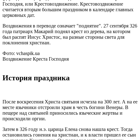
Господня, или Крестовоздвижение. Крестовоздвижение
считается вторым большим праздником в календаре главных
церковных дат.
Воздвижения в переводе означает "поднятие". 27 сентября 326
года патриарх Макарий поднял крест из дерева, на котором
был распят Иисус Христос, на разные стороны света для
поклонения христиан.
Фото: vchaspik.ua
Воздвижение Креста Господня
История праздника
После воскресения Христа святыня исчезла на 300 лет. А на ее
месте язычники отстроили храм в честь богини Венеры. В
пещере над святыней приносились языческие жертвы и
происходили оргии.
Затем в 326 году н.э. царица Елена снова нашла крест. Тогда
остановились гонения на христиан, и к власти пришел ее сын