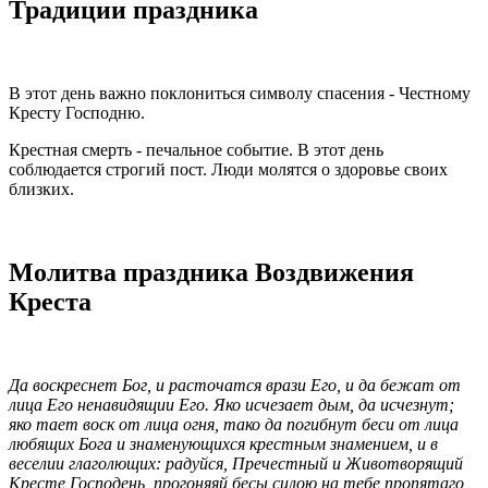
Традиции праздника
В этот день важно поклониться символу спасения - Честному
Кресту Господню.
Крестная смерть - печальное событие. В этот день
соблюдается строгий пост. Люди молятся о здоровье своих
близких.
Молитва праздника Воздвижения
Креста
Да воскреснет Бог, и расточатся врази Его, и да бежат от
лица Его ненавидящии Его. Яко исчезает дым, да исчезнут;
яко тает воск от лица огня, тако да погибнут беси от лица
любящих Бога и знаменующихся крестным знамением, и в
веселии глаголющих: радуйся, Пречестный и Животворящий
Кресте Господень, прогоняяй бесы силою на тебе пропятаго