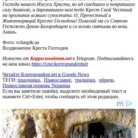
Господа нашего Иисуса Христа, во ад сшедшаго и поправшаго
силу диаволю, и даровавшаго нам тебе Крест Свой Честный
на прогнание всякаго супостата. О, Пречестный и
Животворящий Кресте Господень! Помогай ми со Святою
Госпожею Девою Богородицею и со всеми святыми во веки.
Аминь.
Фото: vchaspik.ua
Воздвижение Креста Господня
Новости от
Корреспондент.net
в Telegram. Подписывайтесь
на наш канал
https://t.me/korrespondentnet
Читайте Korrespondent.net в Google News
ТЕГИ:
праздники
,
Православие
,
традиции
,
обряди
,
Православная церковь Украины
Если вы заметили ошибку, выделите необходимый текст и
нажмите Ctrl+Enter, чтобы сообщить об этом редакции.