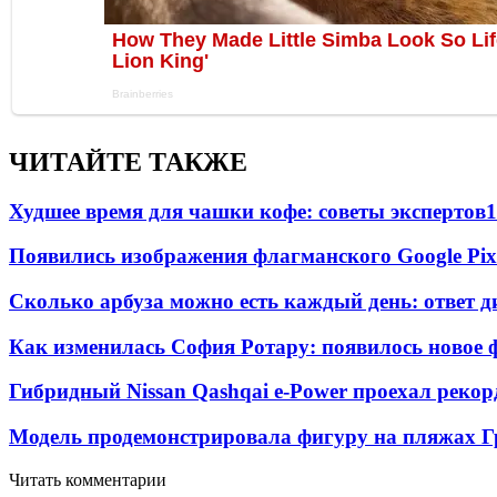
ЧИТАЙТЕ ТАКЖЕ
Худшее время для чашки кофе: советы экспертов
1
Появились изображения флагманского Google Pixe
Сколько арбуза можно есть каждый день: ответ д
Как изменилась София Ротару: появилось новое ф
Гибридный Nissan Qashqai e-Power проехал рекор
Модель продемонстрировала фигуру на пляжах Г
Читать комментарии