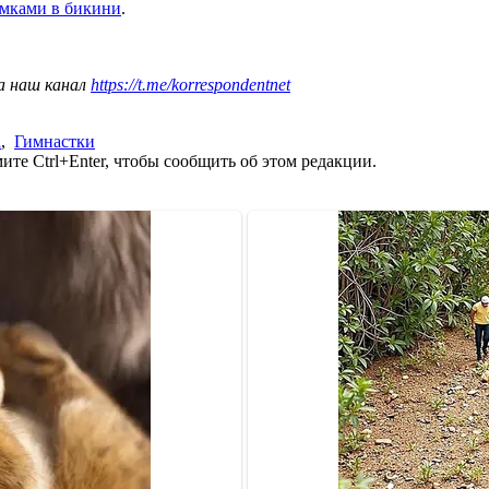
имками в бикини
.
а наш канал
https://t.me/korrespondentnet
а
,
Гимнастки
те Ctrl+Enter, чтобы сообщить об этом редакции.