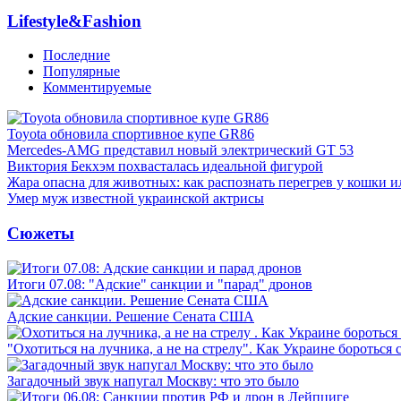
Lifestyle&Fashion
Последние
Популярные
Комментируемые
Toyota обновила спортивное купе GR86
Mercedes-AMG представил новый электрический GT 53
Виктория Бекхэм похвасталась идеальной фигурой
Жара опасна для животных: как распознать перегрев у кошки и
Умер муж известной украинской актрисы
Сюжеты
Итоги 07.08: "Адские" санкции и "парад" дронов
Адские санкции. Решение Сената США
"Охотиться на лучника, а не на стрелу". Как Украине бороться 
Загадочный звук напугал Москву: что это было