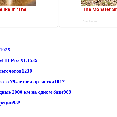
1025
l 11 Pro XL
1539
иетологов
1230
ото 79-летней артистки
1012
дные 2000 км на одном баке
989
реции
985