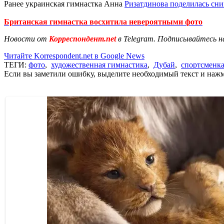
Ранее украинская гимнастка Анна
Ризатдинова поделилась сн
Британская гимнастка восхитила невероятными фото
Новости от
Корреспондент.net
в Telegram. Подписывайтесь н
Читайте Korrespondent.net в Google News
ТЕГИ:
фото
,
художественная гимнастика
,
Дубай
,
спортсменк
Если вы заметили ошибку, выделите необходимый текст и нажми