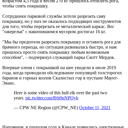
возрастом 4,5 года и весом 270 кг пришлось отпилить рога,
чтобы снять покрышку.
Сотрудники парковой службы хотели разрезать саму
покрышку, но у них не оказалось подходящих инструментов
для того, чтобы перерезать ее металлический каркас. Вес
"ожерелья" с накопившимся мусором достигал 16 кг.
"Мы бы предпочли разрезать покрышку и оставить рога для
брачного периода, но ситуация развивалась быстро, и нам
пришлось просто снять покрышку любым возможным
способом", – подчеркнул служащий парка Скотт Мердок.
Впервые оленя с покрышкой на шее увидели в июле 2019
года, когда проводили обследование популяций толсторогих
баранов и горных козлов Скалистых гор в пустыне Маунт-
Эванс.
Here is some video of this bull elk over the past two
years.
pic.twitter.com/R6t9nNPOyb
— CPW NE Region (@CPW_NE)
October 11, 2021
Напомним, в прошлом году в Канаде появились электронные