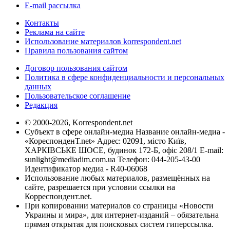
E-mail рассылка
Контакты
Реклама на сайте
Использование материалов korrespondent.net
Правила пользования сайтом
Договор пользования сайтом
Политика в сфере конфиденциальности и персональных
данных
Пользовательское соглашение
Редакция
© 2000-2026, Korrespondent.net
Субъект в сфере онлайн-медиа Название онлайн-медиа -
«КореспонденТ.net» Адрес: 02091, місто Київ,
ХАРКІВСЬКЕ ШОСЕ, будинок 172-Б, офіс 208/1 E-mail:
sunlight@mediadim.com.ua
Телефон: 044-205-43-00
Идентификатор медиа - R40-06068
Использование любых материалов, размещённых на
сайте, разрешается при условии ссылки на
Корреспондент.net.
При копировании материалов со страницы «Новости
Украины и мира», для интернет-изданий – обязательна
прямая открытая для поисковых систем гиперссылка.