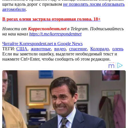
щиты вдоль дорог с призывом
не позволять лосям облизывать
автомобили
.
В рогах оленя застряла оторванная голова. 18+
Новости от
Корреспондент.net
в Telegram. Подписывайтесь
на наш канал
https://t.me/korrespondentnet
Читайте Korrespondent.net в Google News
ТЕГИ:
США
,
животные
,
видео
,
спасение
,
Колорадо
,
олень
Если вы заметили ошибку, выделите необходимый текст и
нажмите Ctrl+Enter, чтобы сообщить об этом редакции.