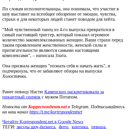
По словам исполнительницы, она понимала, что участие в
шоу выставит на всеобщее обозрение ее эмоции, чувства,
страхи и для некоторых людей станет поводом для хейта.
"Мой чувственный танец из 4-го выпуска превратился в
самый настоящий триггер, который показал огромное
количество закомплексованных женщин. Ваши страхи перед
таким проявлением женственности, женской силы и
притягательности являются самыми настоящими
комплексами", – написала Злата.
Она призвала женщин "познать себя и начать жить", и
подчеркнула, что ее забавляют обзоры на выпуски
Холостячки
.
Ранее певицу Настю
Каменских раскритиковали за
пикантный снимок
с мужем Потапом.
Новости от
Корреспондент.net
в Telegram. Подписывайтесь
на наш канал
https://t.me/korrespondentnet
Читайте Korrespondent.net в Google News
ТЕГИ:
звезды шоу-бизнеса
,
фото
,
критика
,
певица
,