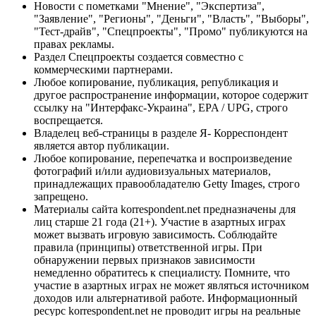
Новости с пометками "Мнение", "Экспертиза",
"Заявление", "Регионы", "Деньги", "Власть", "Выборы",
"Тест-драйв", "Спецпроекты", "Промо" публикуются на
правах рекламы.
Раздел Спецпроекты создается совместно с
коммерческими партнерами.
Любое копирование, публикация, републикация и
другое распространение информации, которое содержит
ссылку на "Интерфакс-Украина", EPA / UPG, строго
воспрещается.
Владелец веб-страницы в разделе Я- Корреспондент
является автор публикации.
Любое копирование, перепечатка и воспроизведение
фотографий и/или аудиовизуальных материалов,
принадлежащих правообладателю Getty Images, строго
запрещено.
Материалы сайта korrespondent.net предназначены для
лиц старше 21 года (21+). Участие в азартных играх
может вызвать игровую зависимость. Соблюдайте
правила (принципы) ответственной игры. При
обнаружении первых признаков зависимости
немедленно обратитесь к специалисту. Помните, что
участие в азартных играх не может являться источником
доходов или альтернативой работе. Информационный
ресурс korrespondent.net не проводит игры на реальные