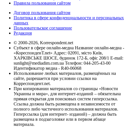
Правила пользования сайтом
Договор пользования сайтом
Политика в сфере конфиденциальности и персональных
данных
Пользовательское соглашение
Редакция
© 2000-2026, Korrespondent.net
Субъект в сфере онлайн-медиа Название онлайн-медиа -
«КореспонденТ.net» Адрес: 02091, місто Київ,
ХАРКІВСЬКЕ ШОСЕ, будинок 172-Б, офіс 208/1 E-mail:
sunlight@mediadim.com.ua
Телефон: 044-205-43-00
Идентификатор медиа - R40-06068
Использование любых материалов, размещённых на
сайте, разрешается при условии ссылки на
Корреспондент.net.
При копировании материалов со страницы «Новости
Украины и мира», для интернет-изданий – обязательна
прямая открытая для поисковых систем гиперссылка.
Ссылка должна быть размещена в независимости от
полного либо частичного использования материалов.
Гиперссылка (для интернет- изданий) – должна быть
размещена в подзаголовке или в первом абзаце
материала.