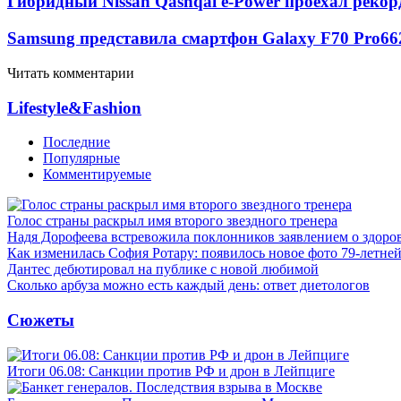
Гибридный Nissan Qashqai e-Power проехал рекор
Samsung представила смартфон Galaxy F70 Pro
66
Читать комментарии
Lifestyle&Fashion
Последние
Популярные
Комментируемые
Голос страны раскрыл имя второго звездного тренера
Надя Дорофеева встревожила поклонников заявлением о здоро
Как изменилась София Ротару: появилось новое фото 79-летней
Дантес дебютировал на публике с новой любимой
Сколько арбуза можно есть каждый день: ответ диетологов
Сюжеты
Итоги 06.08: Санкции против РФ и дрон в Лейпциге