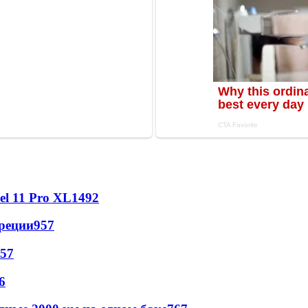
l 11 Pro XL
1492
реции
957
57
6