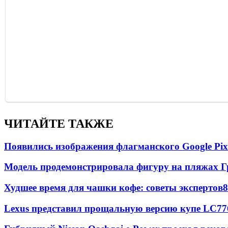
ЧИТАЙТЕ ТАКЖЕ
Появились изображения флагманского Google Pixe
Модель продемонстрировала фигуру на пляжах Г
Худшее время для чашки кофе: советы экспертов
8
Lexus представил прощальную версию купе LC
77