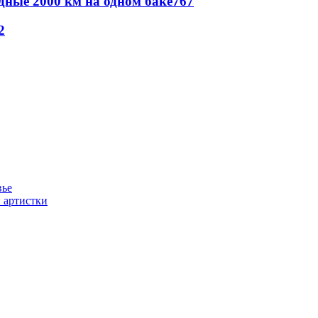
дные 2000 км на одном баке
767
2
вье
 артистки