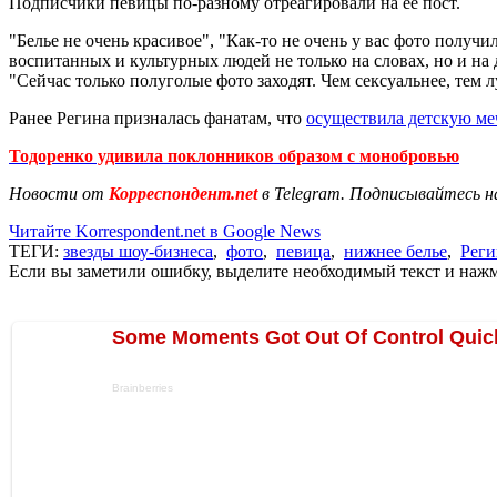
Подписчики певицы по-разному отреагировали на ее пост.
"Белье не очень красивое", "Как-то не очень у вас фото получ
воспитанных и культурных людей не только на словах, но и на д
"Сейчас только полуголые фото заходят. Чем сексуальнее, тем 
Ранее Регина призналась фанатам, что
осуществила детскую меч
Тодоренко удивила поклонников образом с монобровью
Новости от
Корреспондент.net
в Telegram. Подписывайтесь н
Читайте Korrespondent.net в Google News
ТЕГИ:
звезды шоу-бизнеса
,
фото
,
певица
,
нижнее белье
,
Реги
Если вы заметили ошибку, выделите необходимый текст и нажми