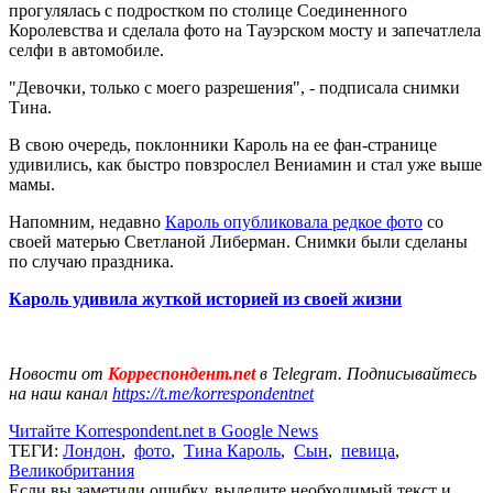
прогулялась с подростком по столице Соединенного
Королевства и сделала фото на Тауэрском мосту и запечатлела
селфи в автомобиле.
"Девочки, только с моего разрешения", - подписала снимки
Тина.
В свою очередь, поклонники Кароль на ее фан-странице
удивились, как быстро повзрослел Вениамин и стал уже выше
мамы.
Напомним, недавно
Кароль опубликовала редкое фото
со
своей матерью Светланой Либерман. Снимки были сделаны
по случаю праздника.
Кароль удивила жуткой историей из своей жизни
Новости от
Корреспондент.net
в Telegram. Подписывайтесь
на наш канал
https://t.me/korrespondentnet
Читайте Korrespondent.net в Google News
ТЕГИ:
Лондон
,
фото
,
Тина Кароль
,
Сын
,
певица
,
Великобритания
Если вы заметили ошибку, выделите необходимый текст и