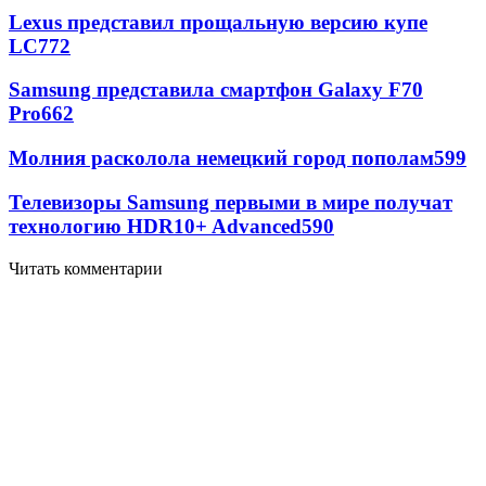
Lexus представил прощальную версию купе
LC
772
Samsung представила смартфон Galaxy F70
Pro
662
Молния расколола немецкий город пополам
599
Телевизоры Samsung первыми в мире получат
технологию HDR10+ Advanced
590
Читать комментарии