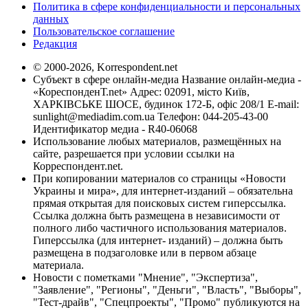
Политика в сфере конфиденциальности и персональных
данных
Пользовательское соглашение
Редакция
© 2000-2026, Korrespondent.net
Субъект в сфере онлайн-медиа Название онлайн-медиа -
«КореспонденТ.net» Адрес: 02091, місто Київ,
ХАРКІВСЬКЕ ШОСЕ, будинок 172-Б, офіс 208/1 E-mail:
sunlight@mediadim.com.ua
Телефон: 044-205-43-00
Идентификатор медиа - R40-06068
Использование любых материалов, размещённых на
сайте, разрешается при условии ссылки на
Корреспондент.net.
При копировании материалов со страницы «Новости
Украины и мира», для интернет-изданий – обязательна
прямая открытая для поисковых систем гиперссылка.
Ссылка должна быть размещена в независимости от
полного либо частичного использования материалов.
Гиперссылка (для интернет- изданий) – должна быть
размещена в подзаголовке или в первом абзаце
материала.
Новости с пометками "Мнение", "Экспертиза",
"Заявление", "Регионы", "Деньги", "Власть", "Выборы",
"Тест-драйв", "Спецпроекты", "Промо" публикуются на