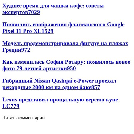
Худшее время для чашки кофе: советы
экспертов
7029
Появились изображения флагманского Google
Pixel 11 Pro XL
1529
Модель продемонстрировала фигуру на пляжах
Греции
972
Как изменилась София Ротару: появилось новое
фото 79-летней артистки
950
Гибридный Nissan Qashqai e-Power проехал
рекордные 2000 км на одном баке
857
Lexus представил прощальную версию купе
LC
779
Читать комментарии