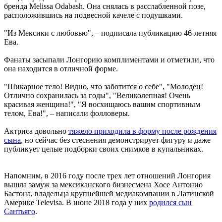
бренда Melissa Odabash. Она снялась в расслабленной позе,
расположившись на подвесной качеле с подушками.
"Из Мексики с любовью", – подписала публикацию 46-летняя
Ева.
Фанаты засыпали Лонгорию комплиментами и отметили, что
она находится в отличной форме.
"Шикарное тело! Видно, что заботится о себе", "Молодец!
Отлично сохранилась за годы", "Великолепная! Очень
красивая женщина!", "Я восхищаюсь вашим спортивным
телом, Ева!", – написали фолловеры.
Актриса довольно
тяжело приходила в форму после рождения
сына
, но сейчас без стеснения демонстрирует фигуру и даже
публикует целые подборки своих снимков в купальниках.
Напомним, в 2016 году после трех лет отношений Лонгория
вышла замуж за мексиканского бизнесмена Хосе Антонио
Бастона, владельца крупнейшей медиакомпании в Латинской
Америке Televisa. В июне 2018 года у них
родился сын
Сантьяго
.