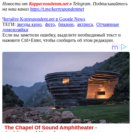
Новости от
Корреспондент.net
в Telegram. Подписывайтесь
на наш канал
https://t.me/korrespondentnet
Читайте Korrespondent.net в Google News
ТЕГИ:
звезды кино
,
фото
,
бикини
,
актриса
,
Отчаянные
домохозяйки
Если вы заметили ошибку, выделите необходимый текст и
нажмите Ctrl+Enter, чтобы сообщить об этом редакции.