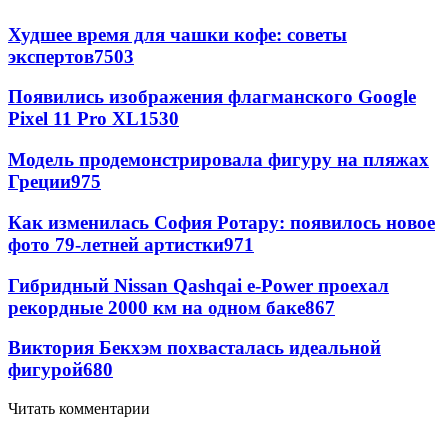
Худшее время для чашки кофе: советы
экспертов
7503
Появились изображения флагманского Google
Pixel 11 Pro XL
1530
Модель продемонстрировала фигуру на пляжах
Греции
975
Как изменилась София Ротару: появилось новое
фото 79-летней артистки
971
Гибридный Nissan Qashqai e-Power проехал
рекордные 2000 км на одном баке
867
Виктория Бекхэм похвасталась идеальной
фигурой
680
Читать комментарии