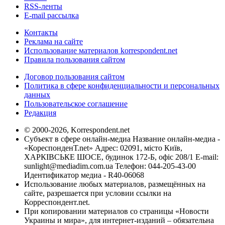
RSS-ленты
E-mail рассылка
Контакты
Реклама на сайте
Использование материалов korrespondent.net
Правила пользования сайтом
Договор пользования сайтом
Политика в сфере конфиденциальности и персональных
данных
Пользовательское соглашение
Редакция
© 2000-2026, Korrespondent.net
Субъект в сфере онлайн-медиа Название онлайн-медиа -
«КореспонденТ.net» Адрес: 02091, місто Київ,
ХАРКІВСЬКЕ ШОСЕ, будинок 172-Б, офіс 208/1 E-mail:
sunlight@mediadim.com.ua
Телефон: 044-205-43-00
Идентификатор медиа - R40-06068
Использование любых материалов, размещённых на
сайте, разрешается при условии ссылки на
Корреспондент.net.
При копировании материалов со страницы «Новости
Украины и мира», для интернет-изданий – обязательна