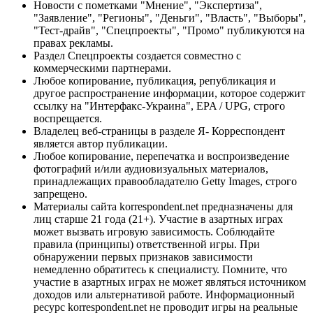
Новости с пометками "Мнение", "Экспертиза",
"Заявление", "Регионы", "Деньги", "Власть", "Выборы",
"Тест-драйв", "Спецпроекты", "Промо" публикуются на
правах рекламы.
Раздел Спецпроекты создается совместно с
коммерческими партнерами.
Любое копирование, публикация, републикация и
другое распространение информации, которое содержит
ссылку на "Интерфакс-Украина", EPA / UPG, строго
воспрещается.
Владелец веб-страницы в разделе Я- Корреспондент
является автор публикации.
Любое копирование, перепечатка и воспроизведение
фотографий и/или аудиовизуальных материалов,
принадлежащих правообладателю Getty Images, строго
запрещено.
Материалы сайта korrespondent.net предназначены для
лиц старше 21 года (21+). Участие в азартных играх
может вызвать игровую зависимость. Соблюдайте
правила (принципы) ответственной игры. При
обнаружении первых признаков зависимости
немедленно обратитесь к специалисту. Помните, что
участие в азартных играх не может являться источником
доходов или альтернативой работе. Информационный
ресурс korrespondent.net не проводит игры на реальные