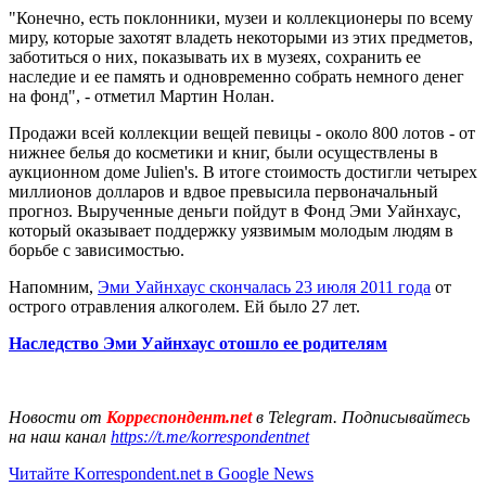
"Конечно, есть поклонники, музеи и коллекционеры по всему
миру, которые захотят владеть некоторыми из этих предметов,
заботиться о них, показывать их в музеях, сохранить ее
наследие и ее память и одновременно собрать немного денег
на фонд", - отметил Мартин Нолан.
Продажи всей коллекции вещей певицы - около 800 лотов - от
нижнее белья до косметики и книг, были осуществлены в
аукционном доме Julien's. В итоге стоимость достигли четырех
миллионов долларов и вдвое превысила первоначальный
прогноз. Вырученные деньги пойдут в Фонд Эми Уайнхаус,
который оказывает поддержку уязвимым молодым людям в
борьбе с зависимостью.
Напомним,
Эми Уайнхаус скончалась 23 июля 2011 года
от
острого отравления алкоголем. Ей было 27 лет.
Наследство Эми Уайнхаус отошло ее родителям
Новости от
Корреспондент.net
в Telegram. Подписывайтесь
на наш канал
https://t.me/korrespondentnet
Читайте Korrespondent.net в Google News