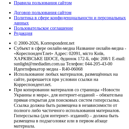
Правила пользования сайтом
Договор пользования сайтом
Политика в сфере конфиденциальности и персональных
данных
Пользовательское соглашение
Редакция
© 2000-2026, Korrespondent.net
Субъект в сфере онлайн-медиа Название онлайн-медиа -
«КореспонденТ.net» Адрес: 02091, місто Київ,
ХАРКІВСЬКЕ ШОСЕ, будинок 172-Б, офіс 208/1 E-mail:
sunlight@mediadim.com.ua
Телефон: 044-205-43-00
Идентификатор медиа - R40-06068
Использование любых материалов, размещённых на
сайте, разрешается при условии ссылки на
Корреспондент.net.
При копировании материалов со страницы «Новости
Украины и мира», для интернет-изданий – обязательна
прямая открытая для поисковых систем гиперссылка.
Ссылка должна быть размещена в независимости от
полного либо частичного использования материалов.
Гиперссылка (для интернет- изданий) – должна быть
размещена в подзаголовке или в первом абзаце
материала.