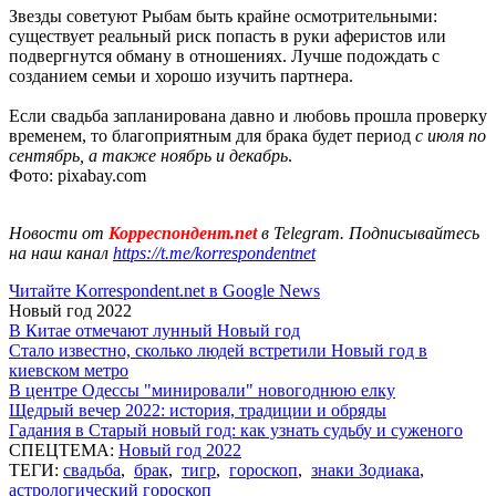
Звезды советуют Рыбам быть крайне осмотрительными:
существует реальный риск попасть в руки аферистов или
подвергнутся обману в отношениях. Лучше подождать с
созданием семьи и хорошо изучить партнера.
Если свадьба запланирована давно и любовь прошла проверку
временем, то благоприятным для брака будет период
с июля по
сентябрь, а также ноябрь и декабрь
.
Фото: pixabay.com
Новости от
Корреспондент.net
в Telegram. Подписывайтесь
на наш канал
https://t.me/korrespondentnet
Читайте Korrespondent.net в Google News
Новый год 2022
В Китае отмечают лунный Новый год
Стало известно, сколько людей встретили Новый год в
киевском метро
В центре Одессы "минировали" новогоднюю елку
Щедрый вечер 2022: история, традиции и обряды
Гадания в Старый новый год: как узнать судьбу и суженого
СПЕЦТЕМА:
Новый год 2022
ТЕГИ:
свадьба
,
брак
,
тигр
,
гороскоп
,
знаки Зодиака
,
астрологический гороскоп