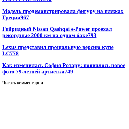
Модель продемонстрировала фигуру на пляжах
Греции
967
Гибридный Nissan Qashqai e-Power проехал
рекордные 2000 км на одном баке
793
Lexus представил прощальную версию купе
LC
778
Как изменилась София Ротару: появилось новое
фото 79-летней артистки
749
Читать комментарии