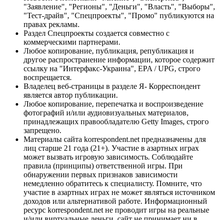
"Заявление", "Регионы", "Деньги", "Власть", "Выборы",
"Тест-драйв", "Спецпроекты", "Промо" публикуются на
правах рекламы.
Раздел Спецпроекты создается совместно с
коммерческими партнерами.
Любое копирование, публикация, републикация и
другое распространение информации, которое содержит
ссылку на "Интерфакс-Украина", EPA / UPG, строго
воспрещается.
Владелец веб-страницы в разделе Я- Корреспондент
является автор публикации.
Любое копирование, перепечатка и воспроизведение
фотографий и/или аудиовизуальных материалов,
принадлежащих правообладателю Getty Images, строго
запрещено.
Материалы сайта korrespondent.net предназначены для
лиц старше 21 года (21+). Участие в азартных играх
может вызвать игровую зависимость. Соблюдайте
правила (принципы) ответственной игры. При
обнаружении первых признаков зависимости
немедленно обратитесь к специалисту. Помните, что
участие в азартных играх не может являться источником
доходов или альтернативой работе. Информационный
ресурс korrespondent.net не проводит игры на реальные
и/или виртуальные деньги, сайт не принимает ни в