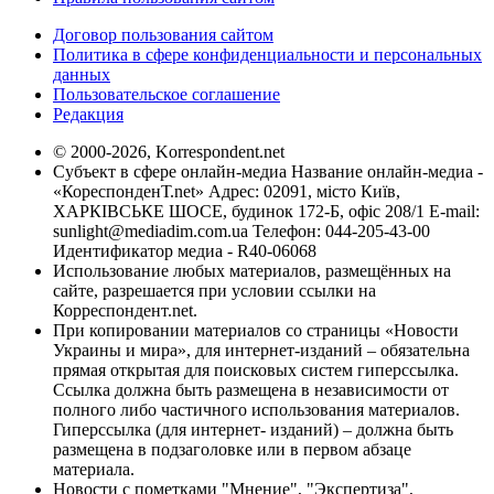
Договор пользования сайтом
Политика в сфере конфиденциальности и персональных
данных
Пользовательское соглашение
Редакция
© 2000-2026, Korrespondent.net
Субъект в сфере онлайн-медиа Название онлайн-медиа -
«КореспонденТ.net» Адрес: 02091, місто Київ,
ХАРКІВСЬКЕ ШОСЕ, будинок 172-Б, офіс 208/1 E-mail:
sunlight@mediadim.com.ua
Телефон: 044-205-43-00
Идентификатор медиа - R40-06068
Использование любых материалов, размещённых на
сайте, разрешается при условии ссылки на
Корреспондент.net.
При копировании материалов со страницы «Новости
Украины и мира», для интернет-изданий – обязательна
прямая открытая для поисковых систем гиперссылка.
Ссылка должна быть размещена в независимости от
полного либо частичного использования материалов.
Гиперссылка (для интернет- изданий) – должна быть
размещена в подзаголовке или в первом абзаце
материала.
Новости с пометками "Мнение", "Экспертиза",