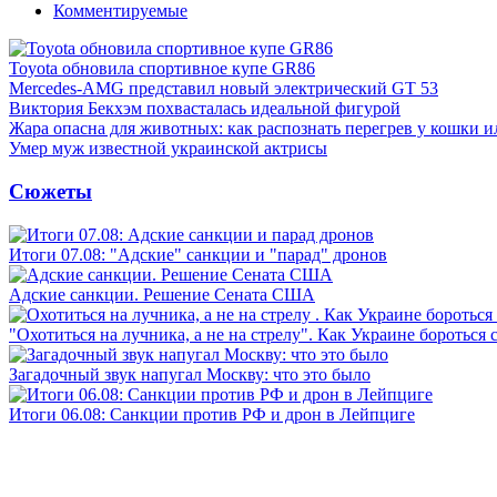
Комментируемые
Toyota обновила спортивное купе GR86
Mercedes-AMG представил новый электрический GT 53
Виктория Бекхэм похвасталась идеальной фигурой
Жара опасна для животных: как распознать перегрев у кошки и
Умер муж известной украинской актрисы
Сюжеты
Итоги 07.08: "Адские" санкции и "парад" дронов
Адские санкции. Решение Сената США
"Охотиться на лучника, а не на стрелу". Как Украине бороться 
Загадочный звук напугал Москву: что это было
Итоги 06.08: Санкции против РФ и дрон в Лейпциге