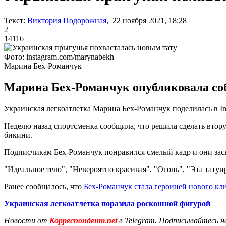
Текст:
Виктория Подорожная
, 22 ноября 2021, 18:28
2
14116
Фото: instagram.com/marynabekh
Марина Бех-Романчук
Марина Бех-Романчук опубликовала соб
Украинская легкоатлетка Марина Бех-Романчук поделилась в In
Неделю назад спортсменка сообщила, что решила сделать вторую
бикини.
Подписчикам Бех-Романчук понравился смелый кадр и они зас
"Идеальное тело", "Невероятно красивая", "Огонь", "Эта татуи
Ранее сообщалось, что
Бех-Романчук стала героиней нового кл
Украинская легкоатлетка поразила роскошной фигурой
Новости от
Корреспондент.net
в Telegram. Подписывайтесь н