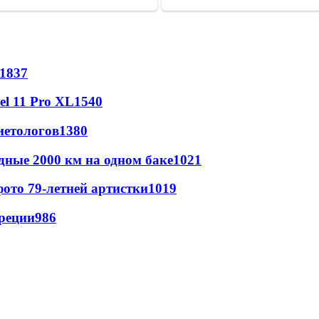
1837
l 11 Pro XL
1540
иетологов
1380
дные 2000 км на одном баке
1021
ото 79-летней артистки
1019
реции
986