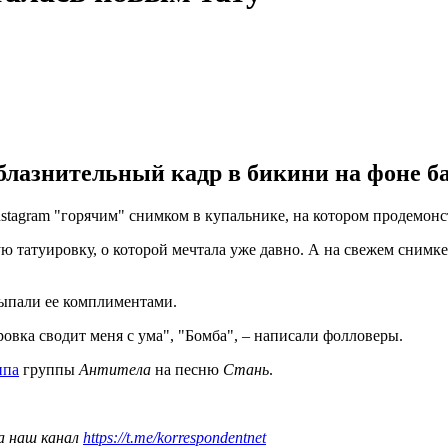
лазнительный кадр в бикини на фоне бас
stagram "горячим" снимком в купальнике, на котором продемонст
 татуировку, о которой мечтала уже давно. А на свежем снимке 
ыпали ее комплиментами.
ровка сводит меня с ума", "Бомба", – написали фолловеры.
ипа
группы
Антитела
на песню
Стань
.
а наш канал
https://t.me/korrespondentnet