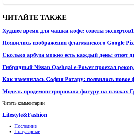
ЧИТАЙТЕ ТАКЖЕ
Худшее время для чашки кофе: советы экспертов
1
Появились изображения флагманского Google Pixe
Сколько арбуза можно есть каждый день: ответ д
Гибридный Nissan Qashqai e-Power проехал рекор
Как изменилась София Ротару: появилось новое ф
Модель продемонстрировала фигуру на пляжах Г
Читать комментарии
Lifestyle&Fashion
Последние
Популярные