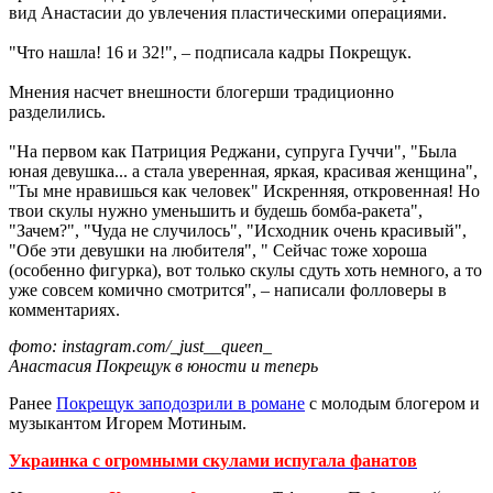
вид Анастасии до увлечения пластическими операциями.
"Что нашла! 16 и 32!", – подписала кадры Покрещук.
Мнения насчет внешности блогерши традиционно
разделились.
"На первом как Патриция Реджани, супруга Гуччи", "Была
юная девушка... а стала уверенная, яркая, красивая женщина",
"Ты мне нравишься как человек" Искренняя, откровенная! Но
твои скулы нужно уменьшить и будешь бомба-ракета",
"Зачем?", "Чуда не случилось", "Исходник очень красивый",
"Обе эти девушки на любителя", " Сейчас тоже хороша
(особенно фигурка), вот только скулы сдуть хоть немного, а то
уже совсем комично смотрится", – написали фолловеры в
комментариях.
фото: instagram.com/_just__queen_
Анастасия Покрещук в юности и теперь
Ранее
Покрещук заподозрили в романе
с молодым блогером и
музыкантом Игорем Мотиным.
Украинка с огромными скулами испугала фанатов