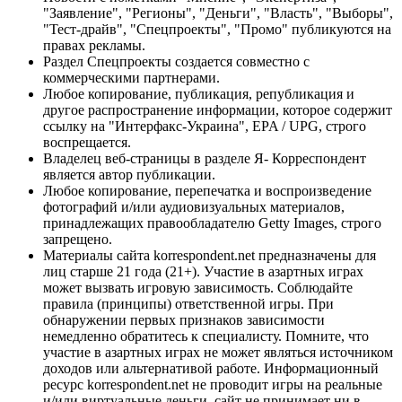
"Заявление", "Регионы", "Деньги", "Власть", "Выборы",
"Тест-драйв", "Спецпроекты", "Промо" публикуются на
правах рекламы.
Раздел Спецпроекты создается совместно с
коммерческими партнерами.
Любое копирование, публикация, републикация и
другое распространение информации, которое содержит
ссылку на "Интерфакс-Украина", EPA / UPG, строго
воспрещается.
Владелец веб-страницы в разделе Я- Корреспондент
является автор публикации.
Любое копирование, перепечатка и воспроизведение
фотографий и/или аудиовизуальных материалов,
принадлежащих правообладателю Getty Images, строго
запрещено.
Материалы сайта korrespondent.net предназначены для
лиц старше 21 года (21+). Участие в азартных играх
может вызвать игровую зависимость. Соблюдайте
правила (принципы) ответственной игры. При
обнаружении первых признаков зависимости
немедленно обратитесь к специалисту. Помните, что
участие в азартных играх не может являться источником
доходов или альтернативой работе. Информационный
ресурс korrespondent.net не проводит игры на реальные
и/или виртуальные деньги, сайт не принимает ни в