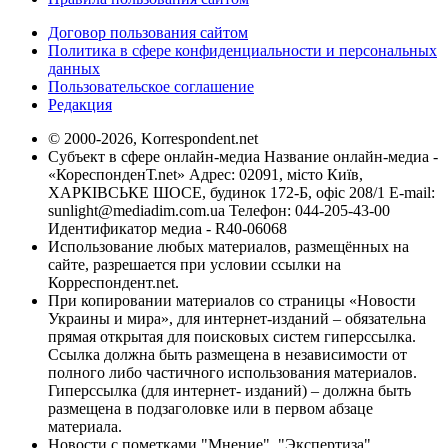
Договор пользования сайтом
Политика в сфере конфиденциальности и персональных
данных
Пользовательское соглашение
Редакция
© 2000-2026, Korrespondent.net
Субъект в сфере онлайн-медиа Название онлайн-медиа -
«КореспонденТ.net» Адрес: 02091, місто Київ,
ХАРКІВСЬКЕ ШОСЕ, будинок 172-Б, офіс 208/1 E-mail:
sunlight@mediadim.com.ua
Телефон: 044-205-43-00
Идентификатор медиа - R40-06068
Использование любых материалов, размещённых на
сайте, разрешается при условии ссылки на
Корреспондент.net.
При копировании материалов со страницы «Новости
Украины и мира», для интернет-изданий – обязательна
прямая открытая для поисковых систем гиперссылка.
Ссылка должна быть размещена в независимости от
полного либо частичного использования материалов.
Гиперссылка (для интернет- изданий) – должна быть
размещена в подзаголовке или в первом абзаце
материала.
Новости с пометками "Мнение", "Экспертиза",