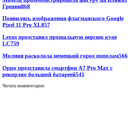
Греции
868
Появились изображения флагманского Google
Pixel 11 Pro XL
857
Lexus представил прощальную версию купе
LC
759
Молния расколола немецкий город пополам
566
Oppo представила смартфон A7 Pro Max с
рекордно большой батареей
541
Читать комментарии